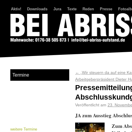
Aktiv!
Downloads
Jura
Texte
Reden
Presse
Fotoal
Bei Abriss Aufstand
←
„Wir steuern da auf eine Ka
Termine
Arbeitgeberpräsident Dieter H
Pressemitteilun
Abschlusskund
Veröffentlicht am
23. Novembe
JA zum Ausstieg Abschl
Zum Absc
weitere Termine