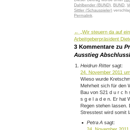
Dahlbender (BUND)
,
BUND
,
V
Sittler (Schauspieler)
verschlag
Permalink
.
←
„Wir steuern da auf ei
Arbeitgeberpräsident Die
3 Kommentare zu
P
Ausstieg Abschlus
Heidrun Ritter
sagt:
24. November 2011 um
Wieso wurde Kretschma
Mehrheit sich für den 
Bau von S21 d u r c h s
s g e l a d e n. Er ha
Regen stehen lassen.
Stresstest wird somit 
Petra A
sagt:
24. November 2011