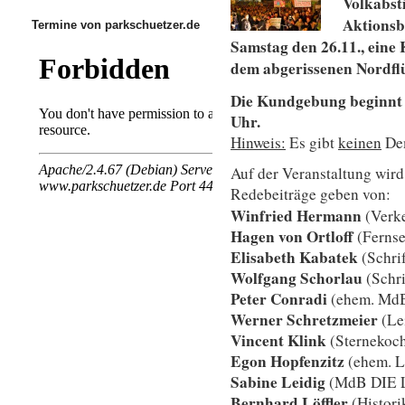
Volkabst
Aktionsb
Termine von parkschuetzer.de
Samstag den 26.11., ein
dem abgerissenen Nordflü
Die Kundgebung beginnt 
Uhr.
Hinweis:
Es gibt
keinen
Dem
Auf der Veranstaltung wird
Redebeiträge geben von:
Winfried Hermann
(Verke
Hagen von Ortloff
(Fernse
Elisabeth Kabatek
(Schrif
Wolfgang Schorlau
(Schri
Peter Conradi
(ehem. Md
Werner Schretzmeier
(Lei
Vincent Klink
(Sternekoc
Egon Hopfenzitz
(ehem. Le
Sabine Leidig
(MdB DIE 
Bernhard Löffler
(Histori