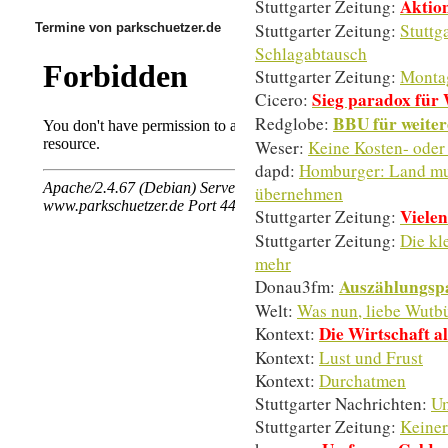
Aktion
Stuttgarter Zeitung:
Stuttgarter Zeitung:
Stuttg
Termine von parkschuetzer.de
Schlagabtausch
Stuttgarter Zeitung:
Montag
Sieg paradox für
Cicero:
BBU für weiter
Redglobe:
Weser:
Keine Kosten- oder 
dapd:
Homburger: Land mus
übernehmen
Viele
Stuttgarter Zeitung:
Stuttgarter Zeitung:
Die kl
mehr
Auszählungsp
Donau3fm:
Welt:
Was nun, liebe Wutb
Die Wirtschaft al
Kontext:
Kontext:
Lust und Frust
Kontext:
Durchatmen
Stuttgarter Nachrichten:
Um
Stuttgarter Zeitung:
Keiner