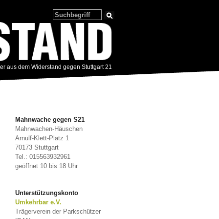
zer aus dem Widerstand gegen Stuttgart 21
Mahnwache gegen S21
Mahnwachen-Häuschen
Arnulf-Klett-Platz 1
70173 Stuttgart
Tel.: 015563932961
geöffnet 10 bis 18 Uhr
Unterstützungskonto
Umkehrbar e.V.
Trägerverein der Parkschützer