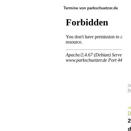
Termine von parkschuetzer.de
D
P
D
d