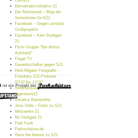
Cams21
Demokratie-Initiative 21
Der Ältestenrat – Blog der
SeniorInnen für K21
Facebook – Gegen unnütze
Großprojekte
Facebook – Kein Stuttgart
21
Flickr Gruppe "Bei Abriss
Aufstand"
Flügel TV
Gewerkschafter gegen S21
Herb Allgaier Fotografie –
Fotodoku S21-Proteste
07/10 bis 12/10
d
ist ein Projekt der
Infooffensive
Ingenieure22
Initiative Barrierefrei
Jens Volle – Fotos zu S21
Netzwerke 21
No Stuttgart 21
Park Funk
Parkschützer.de
Race the breeze zu S21