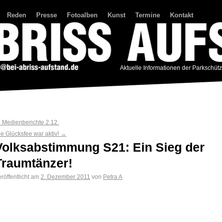
Reden
Presse
Fotoalben
Kunst
Termine
Kontakt
Aktuelle Informationen der Parkschüt
←
Medienberichte 2.12.
ie Glücksfee war aktiv!
→
Volksabstimmung S21: Ein Sieg der
Traumtänzer!
röffentlicht am
2. Dezember 2011
von
Petra A