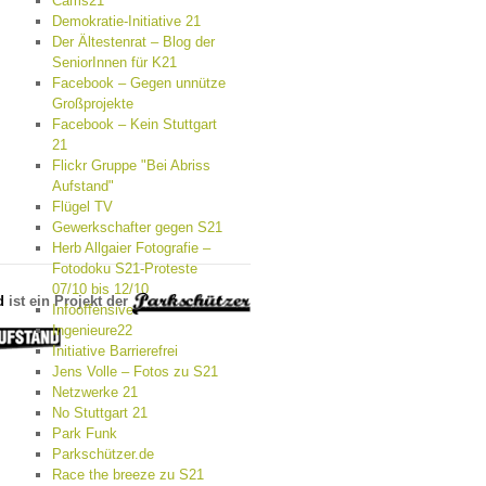
Cams21
Demokratie-Initiative 21
Der Ältestenrat – Blog der
SeniorInnen für K21
Facebook – Gegen unnütze
Großprojekte
Facebook – Kein Stuttgart
21
Flickr Gruppe "Bei Abriss
Aufstand"
Flügel TV
Gewerkschafter gegen S21
Herb Allgaier Fotografie –
Fotodoku S21-Proteste
07/10 bis 12/10
d
ist ein Projekt der
Infooffensive
Ingenieure22
Initiative Barrierefrei
Jens Volle – Fotos zu S21
Netzwerke 21
No Stuttgart 21
Park Funk
Parkschützer.de
Race the breeze zu S21