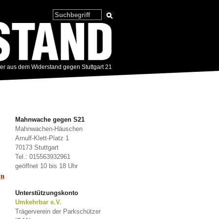
zer aus dem Widerstand gegen Stuttgart 21
Mahnwache gegen S21
Mahnwachen-Häuschen
Arnulf-Klett-Platz 1
70173 Stuttgart
Tel.: 015563932961
geöffnet 10 bis 18 Uhr
en
Unterstützungskonto
Umkehrbar e.V.
Trägerverein der Parkschützer