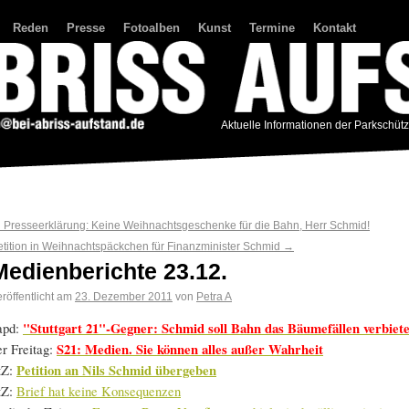
Reden
Presse
Fotoalben
Kunst
Termine
Kontakt
Aktuelle Informationen der Parkschüt
←
Presseerklärung: Keine Weihnachtsgeschenke für die Bahn, Herr Schmid!
etition in Weihnachtspäckchen für Finanzminister Schmid
→
Medienberichte 23.12.
röffentlicht am
23. Dezember 2011
von
Petra A
apd:
"Stuttgart 21"-Gegner: Schmid soll Bahn das Bäumefällen verbiet
er Freitag:
S21: Medien. Sie können alles außer Wahrheit
tZ:
Petition an Nils Schmid übergeben
tZ:
Brief hat keine Konsequenzen