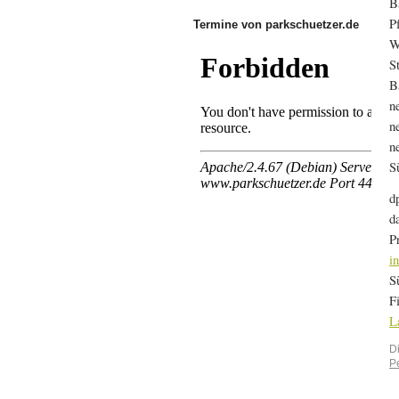
B
P
Termine von parkschuetzer.de
W
S
B
n
n
n
S
d
d
P
i
S
F
L
D
P