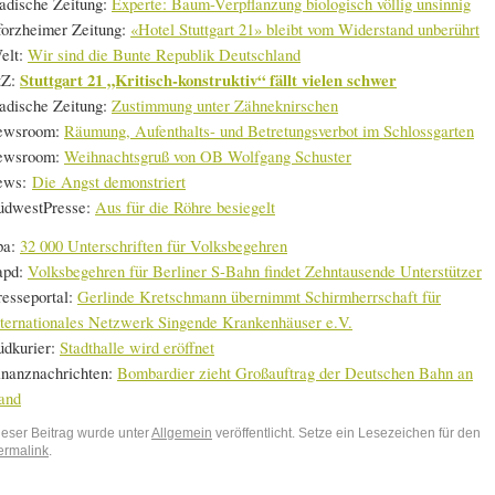
adische Zeitung:
Experte: Baum-Verpflanzung biologisch völlig unsinnig
forzheimer Zeitung:
«Hotel Stuttgart 21» bleibt vom Widerstand unberührt
elt:
Wir sind die Bunte Republik Deutschland
tZ:
Stuttgart 21 „Kritisch-konstruktiv“ fällt vielen schwer
adische Zeitung:
Zustimmung unter Zähneknirschen
ewsroom:
Räumung, Aufenthalts- und Betretungsverbot im Schlossgarten
ewsroom:
Weihnachtsgruß von OB Wolfgang Schuster
ews:
Die Angst demonstriert
üdwestPresse:
Aus für die Röhre besiegelt
pa:
32 000 Unterschriften für Volksbegehren
apd:
Volksbegehren für Berliner S-Bahn findet Zehntausende Unterstützer
resseportal:
Gerlinde Kretschmann übernimmt Schirmherrschaft für
nternationales Netzwerk Singende Krankenhäuser e.V.
üdkurier:
Stadthalle wird eröffnet
inanznachrichten:
Bombardier zieht Großauftrag der Deutschen Bahn an
and
ieser Beitrag wurde unter
Allgemein
veröffentlicht. Setze ein Lesezeichen für den
ermalink
.