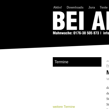
Aktiv!
Downloads
Jura
Texte
Bei Abriss Aufstand
Termine
P
Ve
d
d
S
S
weitere Termine