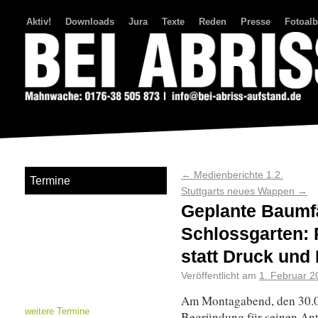
Aktiv!
Downloads
Jura
Texte
Reden
Presse
Fotoal
Bei Abriss Aufstand
←
Medienberichte 1.2.
Termine
Stuttgarts neues Wappen
→
Geplante Baumf
Schlossgarten: 
statt Druck und 
Veröffentlicht am
1. Februar 2
Am Montagabend, den 30.0
weitere Termine
Begründung für seinen Ant