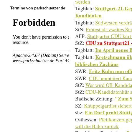
werden
Stuttgart-21-Ge
Tagblatt:
Termine von parkschuetzer.de
Kandidaten
Tagblatt:
Südwesten verdrä
StN:
Protest als zweites St
AFP:
Stuttgarter CDU kürt
CDU zu Stuttgart21 
StZ:
Im April neues 
Tagblatt:
Kretschmann übe
Tagblatt:
biblischen Zachäus
Fritz Kuhn nun off
SWR:
SWR:
CDU nominiert Kand
StZ:
Wer wird OB-Kandida
StZ:
CDU-Kandidatenkür sp
"Zum S
Badische Zeitung:
SZ:
Knüppelgardist sichert
Ein Dorf probt Stutt
shz:
Osthessen:
Pfeifkonzert g
will die Bahn zurück