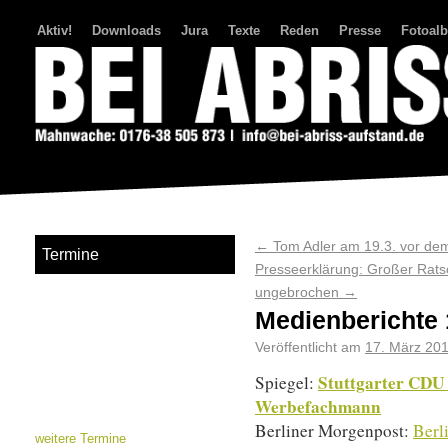
Aktiv!
Downloads
Jura
Texte
Reden
Presse
Fotoal
Bei Abriss Aufstand
←
Tom Adler am 19.3. vor dem
Termine
Presseerklärung: Großer Rats
ungebrochen
→
Medienberichte 
Veröffentlicht am
17. März 20
Stuttgarter CDU 
Spiegel:
Werbefachmann
Berliner Morgenpost:
Berl
weitere Termine