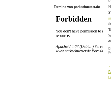
S
H
Termine von parkschuetzer.de
S
i
S
T
S
d
D
P
B
b