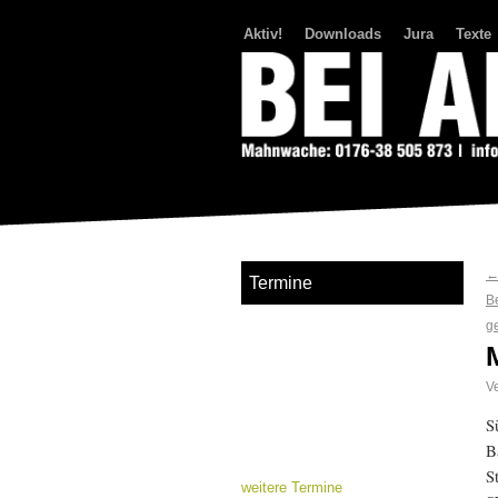
Aktiv!
Downloads
Jura
Texte
Bei Abriss Aufstand
Termine
Be
g
Ve
S
B
S
weitere Termine