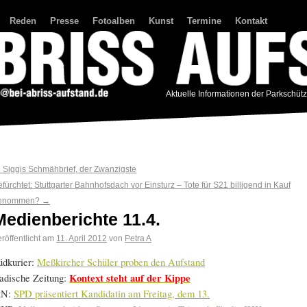
Reden
Presse
Fotoalben
Kunst
Termine
Kontakt
Aktuelle Informationen der Parkschüt
←
Siggis Schmähbrief, der Zwanzigste
fürchtet: Stuttgarter Bahnhofsdach vor Einsturz – Tote für S21 billigend in Kauf
enommen?
→
Medienberichte 11.4.
röffentlicht am
11. April 2012
von
Petra A
üdkurier:
Meßkircher Schüler proben den Aufstand
adische Zeitung:
Kontext steht auf der Kippe
tN:
SPD präsentiert Kandidatin am Freitag, dem 13.