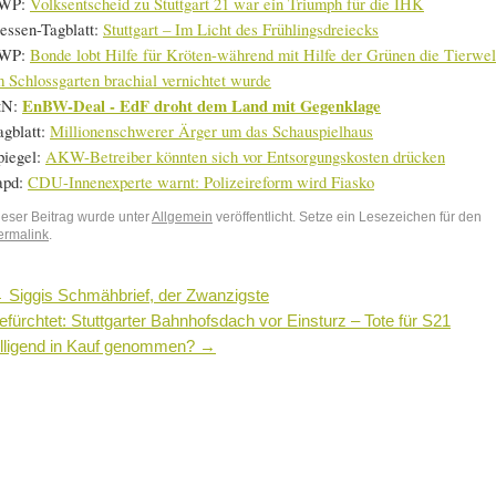
WP:
Volksentscheid zu Stuttgart 21 war ein Triumph für die IHK
essen-Tagblatt:
Stuttgart – Im Licht des Frühlingsdreiecks
WP:
Bonde lobt Hilfe für Kröten-während mit Hilfe der Grünen die Tierwel
m Schlossgarten brachial vernichtet wurde
tN:
EnBW-Deal - EdF droht dem Land mit Gegenklage
agblatt:
Millionenschwerer Ärger um das Schauspielhaus
piegel:
AKW-Betreiber könnten sich vor Entsorgungskosten drücken
apd:
CDU-Innenexperte warnt: Polizeireform wird Fiasko
ieser Beitrag wurde unter
Allgemein
veröffentlicht. Setze ein Lesezeichen für den
ermalink
.
←
Siggis Schmähbrief, der Zwanzigste
efürchtet: Stuttgarter Bahnhofsdach vor Einsturz – Tote für S21
illigend in Kauf genommen?
→