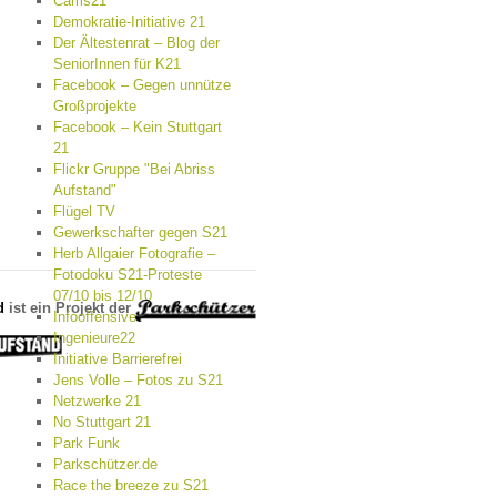
Cams21
Demokratie-Initiative 21
Der Ältestenrat – Blog der
SeniorInnen für K21
Facebook – Gegen unnütze
Großprojekte
Facebook – Kein Stuttgart
21
Flickr Gruppe "Bei Abriss
Aufstand"
Flügel TV
Gewerkschafter gegen S21
Herb Allgaier Fotografie –
Fotodoku S21-Proteste
07/10 bis 12/10
d
ist ein Projekt der
Infooffensive
Ingenieure22
Initiative Barrierefrei
Jens Volle – Fotos zu S21
Netzwerke 21
No Stuttgart 21
Park Funk
Parkschützer.de
Race the breeze zu S21