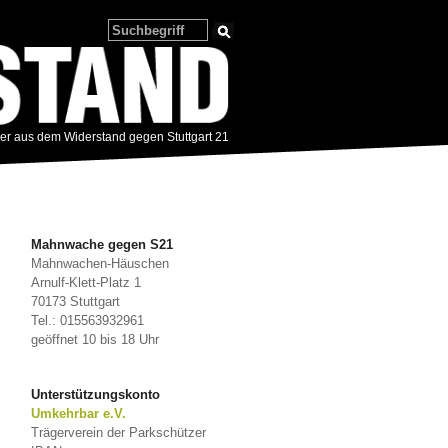
zer aus dem Widerstand gegen Stuttgart 21
Mahnwache gegen S21
Mahnwachen-Häuschen
Arnulf-Klett-Platz 1
70173 Stuttgart
Tel.: 015563932961
geöffnet 10 bis 18 Uhr
Unterstützungskonto
Umkehrbar e.V.
Trägerverein der Parkschützer