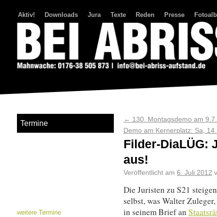
Aktiv!
Downloads
Jura
Texte
Reden
Presse
Fotoal
Bei Abriss Aufstand
←
130. Montagsdemo am 9.7.
Termine
Demo am Kernerplatz: Sa, 14. 
Filder-DiaLÜG: 
aus!
Veröffentlicht am
6. Juli 2012
Die Juristen zu S21 steige
selbst, was Walter Zuleger,
in seinem Brief an
Staatsrä
weitere Termine