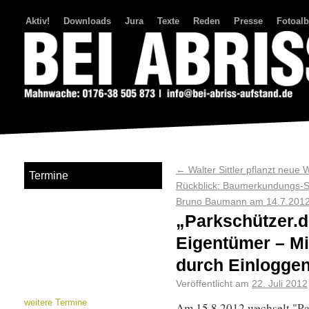
Aktiv!
Downloads
Jura
Texte
Reden
Presse
Fotoal
Bei Abriss Aufstand
←
Walter Sittler pflanzt neu
Termine
Rückblick: Baumerkundungs-S
Bruno Baumann am 14.7.201
„Parkschützer.d
Eigentümer – Mi
durch Einloggen
Veröffentlicht am
22. Juli 2012
weitere Termine
Am 15.8.2012 wechselt "Park