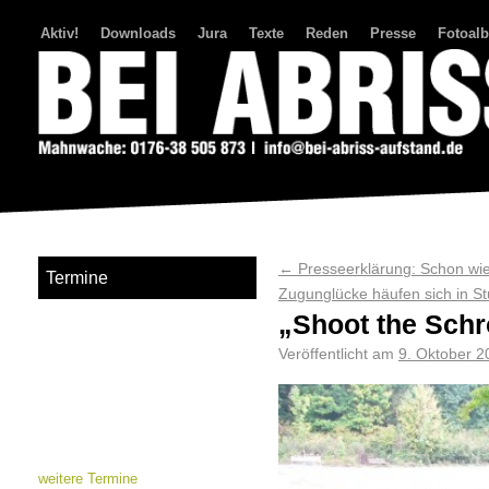
Aktiv!
Downloads
Jura
Texte
Reden
Presse
Fotoal
Bei Abriss Aufstand
←
Presseerklärung: Schon wie
Termine
Zugunglücke häufen sich in St
„Shoot the Schr
Veröffentlicht am
9. Oktober 2
weitere Termine