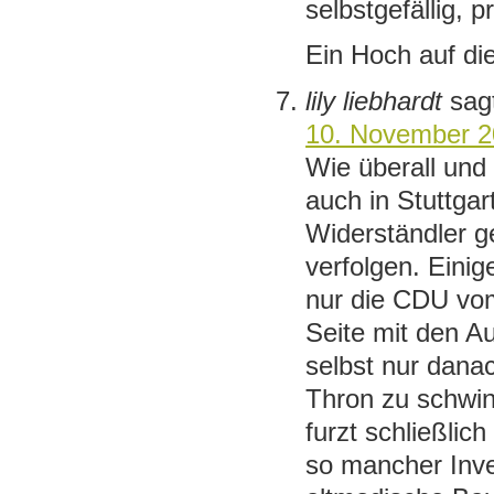
selbstgefällig, p
Ein Hoch auf di
lily liebhardt
sag
10. November 2
Wie überall und
auch in Stuttgart
Widerständler g
verfolgen. Einig
nur die CDU vom
Seite mit den A
selbst nur dana
Thron zu schwing
furzt schließlic
so mancher Inve