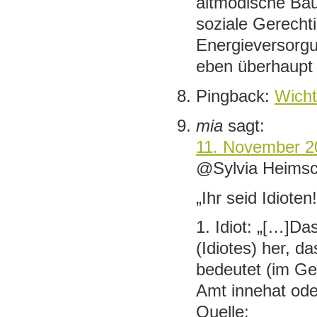
altmodische Bau
soziale Gerechti
Energieversorgu
eben überhaupt 
Pingback:
Wicht
mia
sagt:
11. November 2
@Sylvia Heims
„Ihr seid Idioten
1. Idiot: „[…]Da
(Idiotes) her, d
bedeutet (im Geg
Amt innehat ode
Quelle: