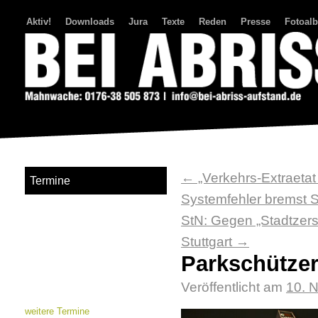
Aktiv!
Downloads
Jura
Texte
Reden
Presse
Fotoal
Bei Abriss Aufstand
←
„Verkehrs-Extraetat
Termine
Systemfehler bremst S
StN: Gegen „Stadtzers
Stuttgart
→
Parkschützer
Veröffentlicht am
10. 
weitere Termine