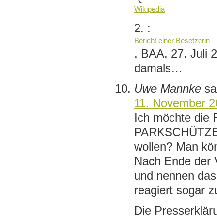
Wikipedia
2. :
Bericht einer Besetzerin
, BAA, 27. Juli 
damals…
Uwe Mannke
sa
11. November 2
Ich möchte die 
PARKSCHÜTZER 
wollen? Man könn
Nach Ende der V
und nennen das
reagiert sogar z
Die Presserkläru