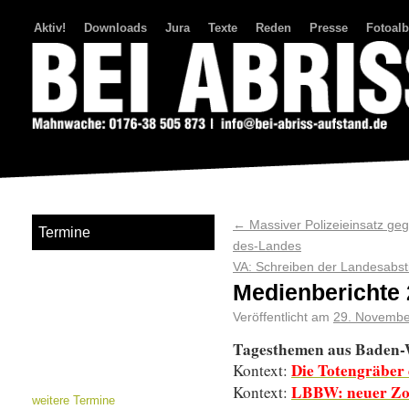
Aktiv!
Downloads
Jura
Texte
Reden
Presse
Fotoal
Bei Abriss Aufstand
←
Massiver Polizeieinsatz ge
Termine
des-Landes
VA: Schreiben der Landesabst
Medienberichte 
Veröffentlicht am
29. Novembe
Tagesthemen aus Baden
Die Totengräber 
Kontext:
LBBW: neuer Zo
Kontext:
weitere Termine