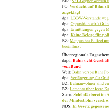
Bild:
S21-Gegner werden 
Verdacht auf Bilanz
FO:
angeklagt
dpa:
LBBW-Vorstände wege
dpa:
Opposition wirft Grün
dpa:
Ermittlungen gegen M
Keine Belege für pol
dpa:
BZ:
Mappus hat Polizei a
beeinflusst
Überregionale Tagesthe
Bahn sieht Geschäf
dapd:
vom Bund
Welt:
Bahn verspielt ihr Po
dpa:
Verlängerung für Gru
BZ:
Bahnanwohner sind en
BZ:
Lamento über leere Ka
Schönfärberei im 
Stern:
der Mindestlohn versch
In Gesetz gegossene
NDS: