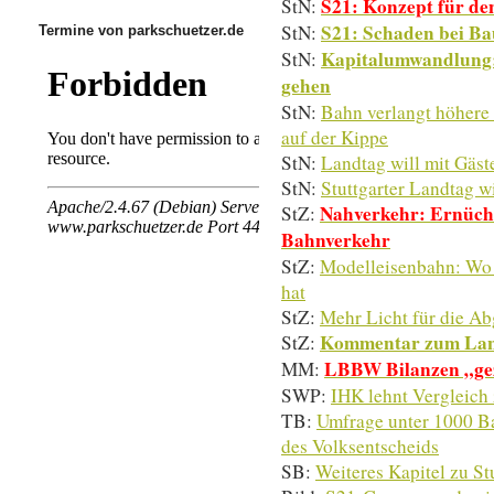
S21: Konzept für den
StN:
S21: Schaden bei Bau
StN:
Termine von parkschuetzer.de
Kapitalumwandlung: 
StN:
gehen
StN:
Bahn verlangt höhere 
auf der Kippe
StN:
Landtag will mit Gäst
StN:
Stuttgarter Landtag w
Nahverkehr: Ernüch
StZ:
Bahnverkehr
StZ:
Modelleisenbahn: Wo 
hat
StZ:
Mehr Licht für die A
Kommentar zum Land
StZ:
LBBW Bilanzen „gezi
MM:
SWP:
IHK lehnt Vergleich
TB:
Umfrage unter 1000 B
des Volksentscheids
SB:
Weiteres Kapitel zu St