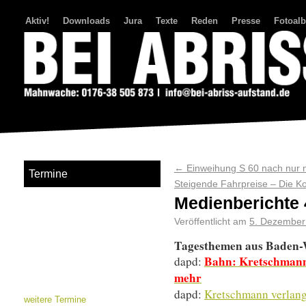
Aktiv!
Downloads
Jura
Texte
Reden
Presse
Fotoal
Bei Abriss Aufstand
←
Einweihung S 60 nach nur 
Termine
Steigende Fahrpreise – Die 
Medienberichte 4
Veröffentlicht am
5. Dezember
Tagesthemen aus Baden
Bahn: Kretschmann
dapd:
mehr
dapd:
Kretschmann verlangt
weitere Termine