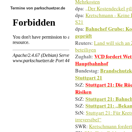
Mehrkosten
dpa:
„Der Kostendeckel gil
Termine von parkschuetzer.de
dpa:
Kretschmann - Keine 
S21
Bahnchef Grube: Kos
dpa:
geprüft
Reuters:
Land will sich an 
beteiligen
VCD fordert Wett
Zughalt:
Hauptbahnhof
Brandschutzk
Bundestag:
Stuttgart 21
Stuttgart 21: Die Rü
StZ:
Risiken
Stuttgart 21: Bahnc
StZ:
Stuttgart 21: „Beka
StZ:
StN:
Stuttgart 21: Für Kre
irreversibel“
SWR:
Kretschmann fordert