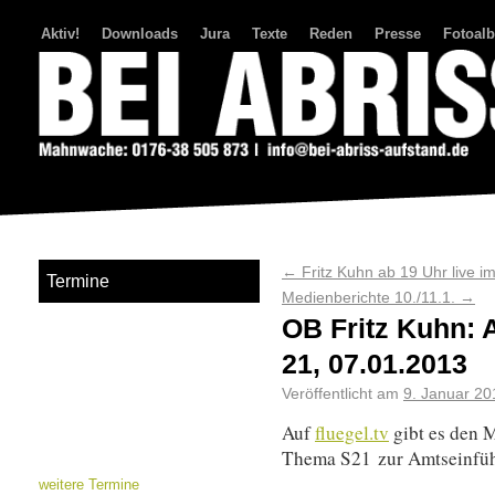
Aktiv!
Downloads
Jura
Texte
Reden
Presse
Fotoal
Bei Abriss Aufstand
←
Fritz Kuhn ab 19 Uhr live i
Termine
Medienberichte 10./11.1.
→
OB Fritz Kuhn: 
21, 07.01.2013
Veröffentlicht am
9. Januar 20
Auf
fluegel.tv
gibt es den 
Thema S21 zur Amtseinfüh
weitere Termine