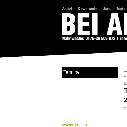
Aktiv!
Downloads
Jura
Texte
Bei Abriss Aufstand
Termine
F
V
Ve
weitere Termine