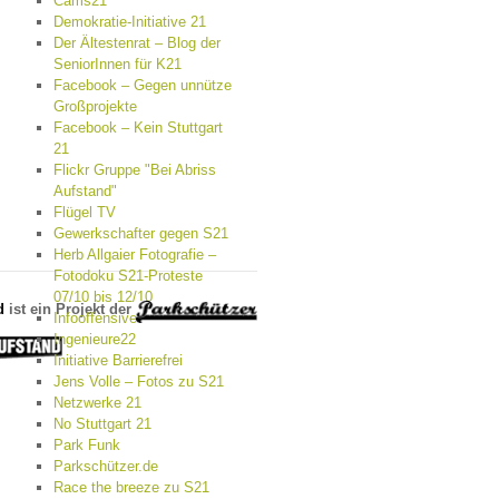
Cams21
Demokratie-Initiative 21
Der Ältestenrat – Blog der
SeniorInnen für K21
Facebook – Gegen unnütze
Großprojekte
Facebook – Kein Stuttgart
21
Flickr Gruppe "Bei Abriss
Aufstand"
Flügel TV
Gewerkschafter gegen S21
Herb Allgaier Fotografie –
Fotodoku S21-Proteste
07/10 bis 12/10
d
ist ein Projekt der
Infooffensive
Ingenieure22
Initiative Barrierefrei
Jens Volle – Fotos zu S21
Netzwerke 21
No Stuttgart 21
Park Funk
Parkschützer.de
Race the breeze zu S21