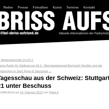
Reden
Presse
Fotoalben
Kunst
Termine
Kontakt
Aktuelle Informationen der Parkschüt
←
Medienberichte 24./25.2.
reies Radio für Stuttgart am 26.2.: Oberstaatsanwalt Bernhard Häußler und die
erbrechen in Sant‘ Anna di Stazzema
→
Tagesschau aus der Schweiz: Stuttgar
21 unter Beschuss
röffentlicht am
24. Februar 2013
von
Petra A