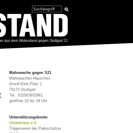
zer aus dem Widerstand gegen Stuttgart 21
Mahnwache gegen S21
Mahnwachen-Häuschen
Arnulf-Klett-Platz 1
70173 Stuttgart
t
Tel.: 015563932961
geöffnet 10 bis 18 Uhr
Unterstützungskonto
Umkehrbar e.V.
Trägerverein der Parkschützer