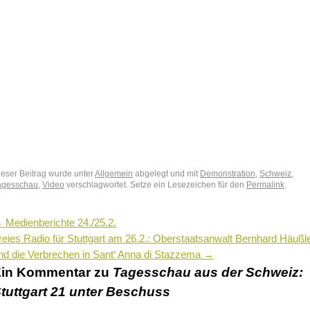
ieser Beitrag wurde unter
Allgemein
abgelegt und mit
Demonstration
,
Schweiz
,
agesschau
,
Video
verschlagwortet. Setze ein Lesezeichen für den
Permalink
.
←
Medienberichte 24./25.2.
reies Radio für Stuttgart am 26.2.: Oberstaatsanwalt Bernhard Häußl
nd die Verbrechen in Sant‘ Anna di Stazzema
→
in Kommentar zu
Tagesschau aus der Schweiz:
tuttgart 21 unter Beschuss