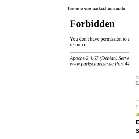
Termine von parkschuetzer.de
D
T
F
u
E
S