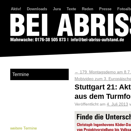
Aktiv!
Downloads
Jura
Texte
Reden
Presse
Fotoal
Bei Abriss Aufstand
←
179. Montagsdemo am 8.7.
Termine
Mobivideo zum 3. Europäisc
Stuttgart 21: Ak
aus dem Turmf
Veröffentlicht am
4. Juli 2013
weitere Termine