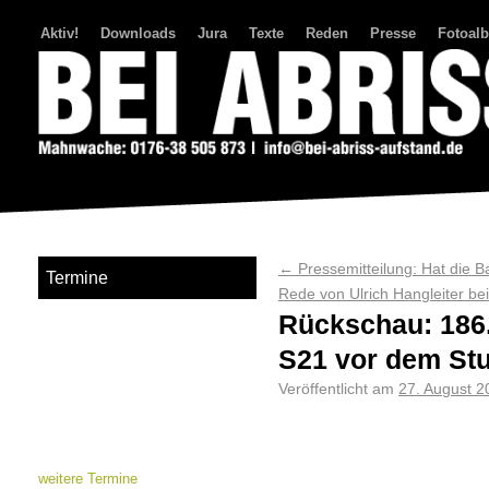
Aktiv!
Downloads
Jura
Texte
Reden
Presse
Fotoal
Bei Abriss Aufstand
←
Pressemitteilung: Hat die B
Termine
Rede von Ulrich Hangleiter b
Rückschau: 186
S21 vor dem Stu
Veröffentlicht am
27. August 2
weitere Termine