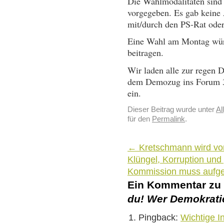
Die Wahlmodalitäten sind
vorgegeben. Es gab keine 
mit/durch den PS-Rat ode
Eine Wahl am Montag würd
beitragen.
Wir laden alle zur regen 
dem Demozug ins Forum 3
ein.
Dieser Beitrag wurde unter
Al
für den
Permalink
.
←
Kretschmann wird vo
Klüngel, Korruption und
Kommission muss aufge
Ein Kommentar zu
du! Wer Demokratie
Pingback:
Wichtige In