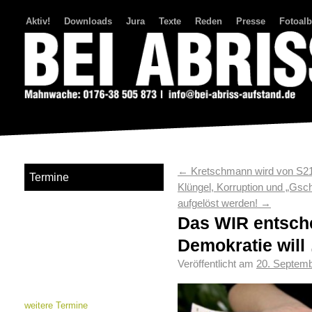
Aktiv!
Downloads
Jura
Texte
Reden
Presse
Fotoal
Bei Abriss Aufstand
←
Kretschmann wird von S21
Termine
Klüngel, Korruption und „Gs
aufgelöst werden!
→
Das WIR entsche
Demokratie will
Veröffentlicht am
20. Septem
weitere Termine