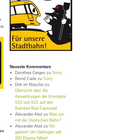
s
en
Neueste Kommentare
Dorothea Geiges
zu
Sorry
Bernd Carle
zu
Sorry
Dirk im Masche
zu
Übersicht über die
Auswirkungen der Konzepte
S21 und K21 auf den
Bahnhof Bad Cannstatt
Alexander Abel
zu
Was tun
mit der Deutschen Bahn?
Alexander Abel
zu
Nix
 es
gelernt! Uni Vaihingen will
200 Bäume fällen!