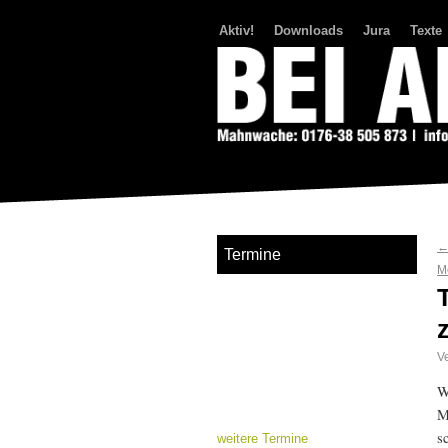
Aktiv!
Downloads
Jura
Texte
Bei Abriss Aufstand
Termine
M
Ve
W
M
s
weitere Termine