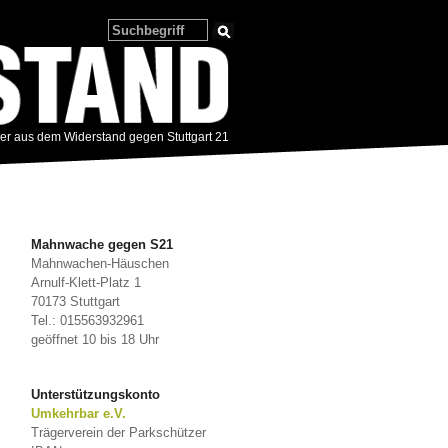
zer aus dem Widerstand gegen Stuttgart 21
Mahnwache gegen S21
Mahnwachen-Häuschen
Arnulf-Klett-Platz 1
70173 Stuttgart
Tel.: 015563932961
geöffnet 10 bis 18 Uhr
Unterstützungskonto
Umkehrbar e.V.
Trägerverein der Parkschützer