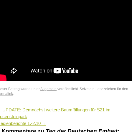
ieser Beitrag wurde unter
Allgemein
veröffentlicht. Setze ein Lesezeichen für den
ermalink
.
←
UPDATE: Demnächst weitere Baumfällungen für S21 im
osensteinpark
edienberichte 1.-2.10
→
5 Kommentare zu
Tag der Deutschen Einheit: