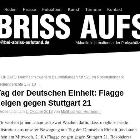
Reden
Presse
Fotoalben
Kunst
Termine
Kontakt
Aktuelle Informationen der Parkschüt
←
UPDATE: Demnächst weitere Baumfällungen für S21 im Rosensteinpark
edienberichte 1.-2.10
→
Tag der Deutschen Einheit: Flagge
zeigen gegen Stuttgart 21
röffentlicht am
1. Oktober 2013
von
Matthias von Herrmann
ir werben ja nun schon seit zwei Wochen dafür, dass möglichst viele
itstreiter aus unserer Bewegung am Tag der Deutschen Einheit (und auch
chon am Mittwoch, 2.10.) Flagge zeigen gegen Stuttgart 21. Besonderst