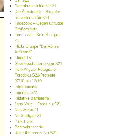
Cams21
Demokratie-Initiative 21
Der Ältestenrat – Blog der
SeniorInnen für K21
Facebook – Gegen unnütze
Großprojekte
Facebook – Kein Stuttgart
21
Flickr Gruppe "Bei Abriss
Aufstand"
Flügel TV
Gewerkschafter gegen S21
Herb Allgaier Fotografie –
Fotodoku S21-Proteste
07/10 bis 12/10
Infooffensive
Ingenieure22
Initiative Barrierefrei
Jens Volle – Fotos zu S21
Netzwerke 21
No Stuttgart 21
Park Funk
Parkschützer.de
Race the breeze zu S21