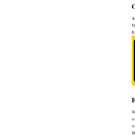
O
A
M
R
F
W
w
w
1