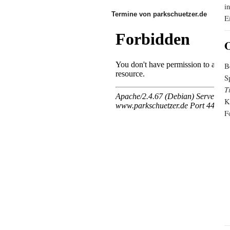
i
Termine von parkschuetzer.de
E
O
B
S
T
K
F