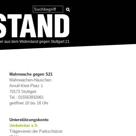
zer aus dem Widerstand gegen Stuttgart 21
Mahnwache gegen S21
Mahnwachen-Häuschen
Arnulf-Klett-Platz 1
70173 Stuttgart
Tel.: 015563932961
geöffnet 10 bis 18 Uhr
Unterstützungskonto
Umkehrbar e.V.
Trägerverein der Parkschützer