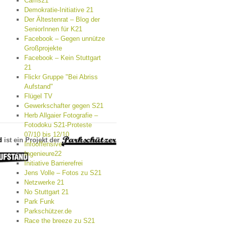
Cams21
Demokratie-Initiative 21
Der Ältestenrat – Blog der
SeniorInnen für K21
Facebook – Gegen unnütze
Großprojekte
Facebook – Kein Stuttgart
21
Flickr Gruppe "Bei Abriss
Aufstand"
Flügel TV
Gewerkschafter gegen S21
Herb Allgaier Fotografie –
Fotodoku S21-Proteste
07/10 bis 12/10
d
ist ein Projekt der
Infooffensive
Ingenieure22
Initiative Barrierefrei
Jens Volle – Fotos zu S21
Netzwerke 21
No Stuttgart 21
Park Funk
Parkschützer.de
Race the breeze zu S21