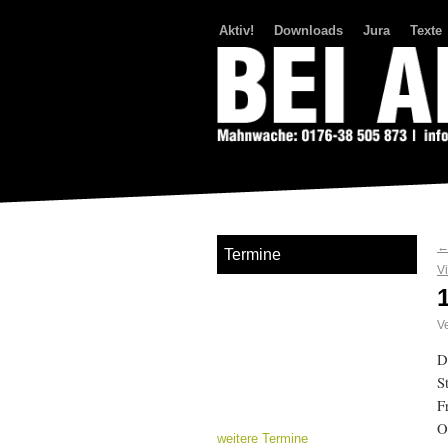
Aktiv!
Downloads
Jura
Texte
Bei Abriss Aufstand
Termine
V
Ve
D
S
F
O
weitere Termine