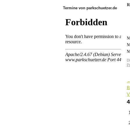
R
Termine von parkschuetzer.de
M
M
M
D
P
B
V