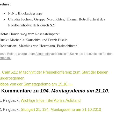
edner:
N.N., Blockadegruppe
Claudia Jechow, Gruppe Nordlichter, Thema: Betroffenheit des
Nordbahnhofviertels durch S21
otto:
Hände weg vom Rosensteinpark!
usik:
Michaela Kauschke und Frank Eisele
oderation:
Matthias von Herrmann, Parkschützer
ieser Beitrag wurde unter
Allgemein
veröffentlicht. Setze ein Lesezeichen für den
ermalink
.
←
CamS21: Mitschnitt der Pressekonferenz zum Start der beiden
ürgerbegehren
ideos von der Samstagsdemo am 19.10.
→
4 Kommentare zu
194. Montagsdemo am 21.10.
Pingback:
Wichtige Infos | Bei Abriss Aufstand
Pingback:
Stuttgart 21: 194. Montagsdemo am 21.10.2010