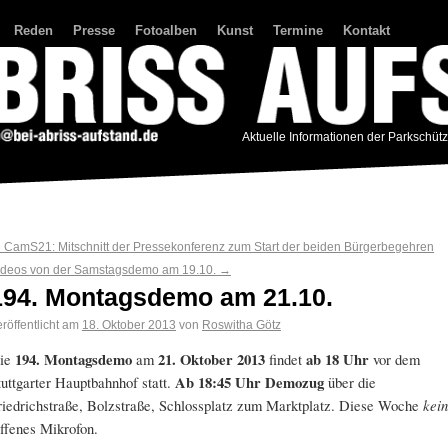
Reden
Presse
Fotoalben
Kunst
Termine
Kontakt
Aktuelle Informationen der Parkschüt
←
CamS21: Mitschnitt der Pressekonferenz zum Start der beiden Bürgerbegehren
ideos von der Samstagsdemo am 19.10.
→
194. Montagsdemo am 21.10.
röffentlicht am
18. Oktober 2013
von
Roswitha Götz
ie
194. Montagsdemo
am
21. Oktober 2013
findet
ab 18 Uhr
vor dem
tuttgarter Hauptbahnhof statt.
Ab 18:45 Uhr Demozug
über die
riedrichstraße, Bolzstraße, Schlossplatz zum Marktplatz. Diese Woche
kein
ffenes Mikrofon.