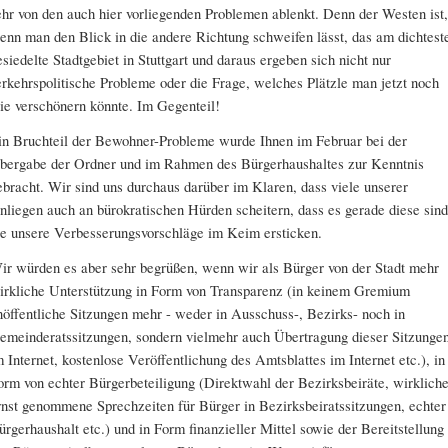
ehr von den auch hier vorliegenden Problemen ablenkt. Denn der Westen ist,
enn man den Blick in die andere Richtung schweifen lässt, das am dichtest
esiedelte Stadtgebiet in Stuttgart und daraus ergeben sich nicht nur
erkehrspolitische Probleme oder die Frage, welches Plätzle man jetzt noch
ie verschönern könnte. Im Gegenteil!
in Bruchteil der Bewohner-Probleme wurde Ihnen im Februar bei der
bergabe der Ordner und im Rahmen des Bürgerhaushaltes zur Kenntnis
ebracht. Wir sind uns durchaus darüber im Klaren, dass viele unserer
nliegen auch an bürokratischen Hürden scheitern, dass es gerade diese sind
ie unsere Verbesserungsvorschläge im Keim ersticken.
ir würden es aber sehr begrüßen, wenn wir als Bürger von der Stadt mehr
irkliche Unterstützung in Form von Transparenz (in keinem Gremium
nöffentliche Sitzungen mehr - weder in Ausschuss-, Bezirks- noch in
emeinderatssitzungen, sondern vielmehr auch Übertragung dieser Sitzunge
m Internet, kostenlose Veröffentlichung des Amtsblattes im Internet etc.), in
orm von echter Bürgerbeteiligung (Direktwahl der Bezirksbeiräte, wirkliche
rnst genommene Sprechzeiten für Bürger in Bezirksbeiratssitzungen, echter
ürgerhaushalt etc.) und in Form finanzieller Mittel sowie der Bereitstellung