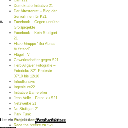
Cams21
Demokratie-Initiative 21
Der Ältestenrat – Blog der
SeniorInnen für K21
n,
Facebook – Gegen unnütze
Großprojekte
Facebook – Kein Stuttgart
21
Flickr Gruppe "Bei Abriss
Aufstand"
Flügel TV
Gewerkschafter gegen S21
Herb Allgaier Fotografie –
n
Fotodoku S21-Proteste
07/10 bis 12/10
Infooffensive
Ingenieure22
Initiative Barrierefrei
Jens Volle – Fotos zu S21
Netzwerke 21
No Stuttgart 21
Park Funk
Parkschützer.de
d
ist ein Projekt der
Race the breeze zu S21