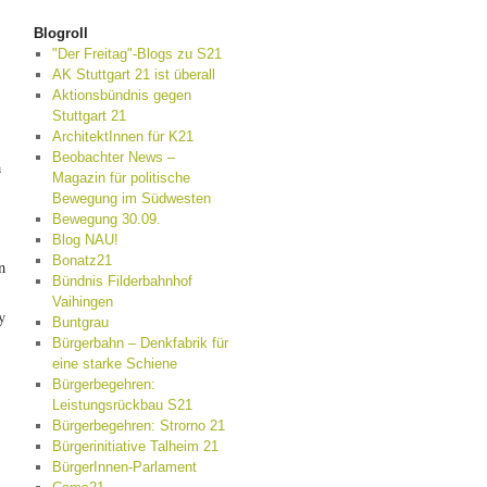
Blogroll
"Der Freitag"-Blogs zu S21
AK Stuttgart 21 ist überall
Aktionsbündnis gegen
Stuttgart 21
ArchitektInnen für K21
Beobachter News –
n
Magazin für politische
Bewegung im Südwesten
Bewegung 30.09.
Blog NAU!
Bonatz21
n
Bündnis Filderbahnhof
Vaihingen
y
Buntgrau
Bürgerbahn – Denkfabrik für
eine starke Schiene
Bürgerbegehren:
Leistungsrückbau S21
Bürgerbegehren: Strorno 21
Bürgerinitiative Talheim 21
BürgerInnen-Parlament