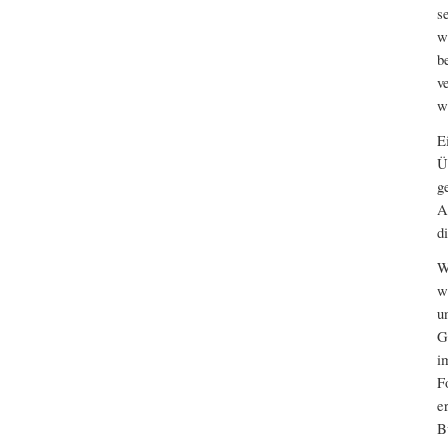
s
w
b
v
w
E
Ü
g
A
d
W
w
u
G
i
F
e
B