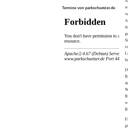
A
w
Termine von parkschuetzer.de
v
A
d
g
S
z
L
be
D
B
d
W
B
w
B
E
g