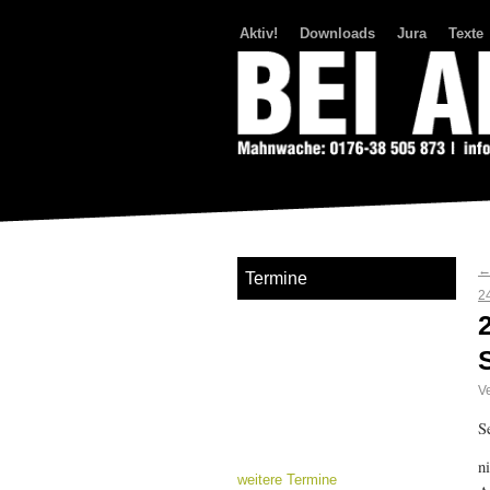
Aktiv!
Downloads
Jura
Texte
Bei Abriss Aufstand
Termine
2
Ve
S
n
weitere Termine