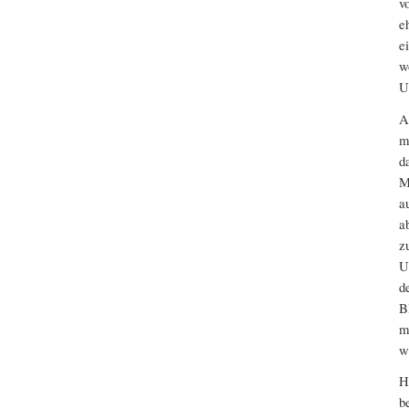
v
e
e
w
U
A
m
d
M
a
a
z
U
d
B
m
w
H
b