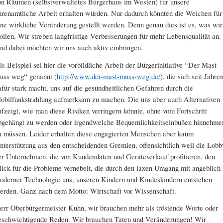
on Räumen (selbstverwaltetes Bürgerhaus im Westen) für unsere
hrenamtliche Arbeit erhalten würden. Nur dadurch könnten die Weichen für
ine wirkliche Veränderung gestellt werden. Denn genau dies ist es, was wir
ollen. Wir streben langfristige Verbesserungen für mehr Lebensqualität an.
nd dabei möchten wir uns auch aktiv einbringen.
ls Beispiel sei hier die vorbildliche Arbeit der Bürgerinitiative “Der Mast
uss weg“ genannt (
http://www.der-mast-muss-weg.de/
), die sich seit Jahre
afür stark macht, uns auf die gesundheitlichen Gefahren durch die
obilfunkstrahlung aufmerksam zu machen. Die uns aber auch Alternativen
ufzeigt, wie man diese Risiken verringern könnte, ohne vom Fortschritt
bgehängt zu werden oder irgendwelche Bequemlichkeitseinbußen hinnehme
u müssen. Leider erhalten diese engagierten Menschen aber kaum
nterstützung aus den entscheidenden Gremien, offensichtlich weil die Lobb
er Unternehmen, die von Kundendaten und Geräteverkauf profitieren, den
lick für die Probleme vernebelt, die durch den laxen Umgang mit angeblich
oderner Technologie uns, unseren Kindern und Kindeskindern entstehen
erden. Ganz nach dem Motto: Wirtschaft vor Wissenschaft.
err Oberbürgermeister Kuhn, wir brauchen mehr als tröstende Worte oder
eschwichtigende Reden. Wir brauchen Taten und Veränderungen! Wir