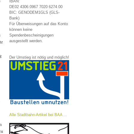
m
IBAN:
DE02 4306 0967 7020 6274 00
BIC: GENODEM1GLS (GLS-
Bank)
Für Überweisungen auf das Konto
können keine
s
Spendenbescheinigungen
tz
ausgestellt werden.
g
Der Umstieg ist nötig und möglich!
Alle Stadtbahn-Artikel bei BAA ...
m
zu