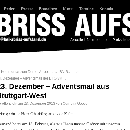
Reden
Presse
Fotoalben
Kunst
Termine
Kontakt
Aktuelle Informationen der Parkschüt
←
Kommentar zum Demo-Verbot durch BM Schairer
4. Dezember – Adventsmail der DFG-VK
→
23. Dezember – Adventsmail aus
Stuttgart-West
röffentlicht am
23. Dezember 2013
von
Cornelia Geeve
ehr geehrter Herr Oberbürgermeister Kuhn,
iemand hatte am 18. Februar, als wir Ihnen unsere Ordner mit unseren