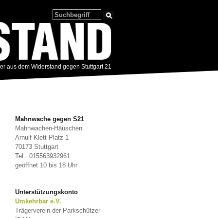
zer aus dem Widerstand gegen Stuttgart 21
Mahnwache gegen S21
Mahnwachen-Häuschen
Arnulf-Klett-Platz 1
70173 Stuttgart
Tel.: 015563932961
geöffnet 10 bis 18 Uhr
Unterstützungskonto
Umkehrbar e.V.
Trägerverein der Parkschützer