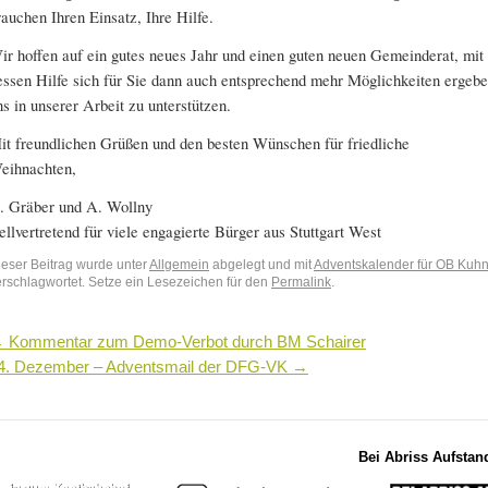
rauchen Ihren Einsatz, Ihre Hilfe.
ir hoffen auf ein gutes neues Jahr und einen guten neuen Gemeinderat, mit
essen Hilfe sich für Sie dann auch entsprechend mehr Möglichkeiten ergebe
ns in unserer Arbeit zu unterstützen.
it freundlichen Grüßen und den besten Wünschen für friedliche
eihnachten,
. Gräber und A. Wollny
tellvertretend für viele engagierte Bürger aus Stuttgart West
ieser Beitrag wurde unter
Allgemein
abgelegt und mit
Adventskalender für OB Kuh
erschlagwortet. Setze ein Lesezeichen für den
Permalink
.
←
Kommentar zum Demo-Verbot durch BM Schairer
4. Dezember – Adventsmail der DFG-VK
→
Bei Abriss Aufstan