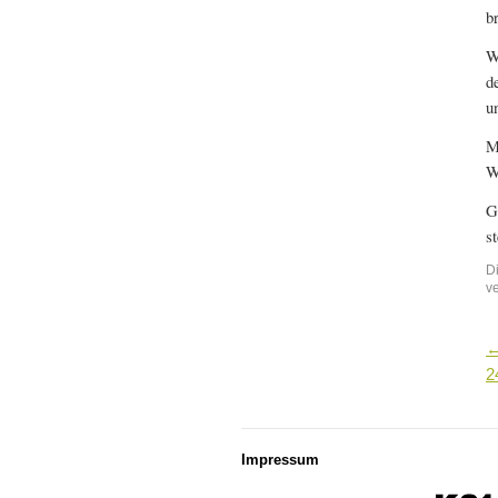
b
W
d
u
M
W
G
s
D
v
2
Impressum