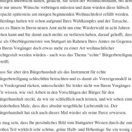
nliegen überbracht hatten, gedacht, Sie seien der Weihnachtsmann, bei de
ir nur unsere Wünsche vorbringen müssten und dann würden diese hübsch
erpackt spätestens am morgen beginnenden Weihnachtsfest erfüllt werden.
llerdings hatten wir schon aufgrund Ihres Wahlkampfes und der Tatsache,
ass es Ihnen in Ihrem neuen Amt nicht um eine Wiederwahl in acht Jahren
ehen kann und Sie damit auch nichts zu verlieren haben, darauf gehofft, das
ie als Oberbürgermeister von Stuttgart im Rahmen Ihres Amtes im Gegensa
u Ihrem Vorgänger doch etwas mehr zu einer Art weihnachtlicher
ichtgestalt werden würden - auch was das Thema “echte“ Bürgerbeteiligun
trifft.
ass Sie aber den Bürgerhaushalt als das Instrument für echte
ürgerbeteiligung schlechthin betrachten und es damit als Vorzeigemodell in
en Vordergrund rücken, unterscheidet Sie leider nicht von Ihrem Vorgänger.
ir wissen, wie viel Arbeit in den Vorschlägen der Bürger für den
ürgerhaushalt steckt, da wir sie schließlich auch leisten, und wir sehen zum
iederholten Male, dass dies absolut vergebliche Liebesmüh ist. Der
ürgerhaushalt hat sich auch dieses Mal wieder als reine Farce erwiesen.
s mag sein, dass Ihr persönliches Bild vom Stuttgarter Westen durch die zu
roßen Teil wirklich sehr schöne, grüne Halb- und Höhenlage Sie ein wenig 