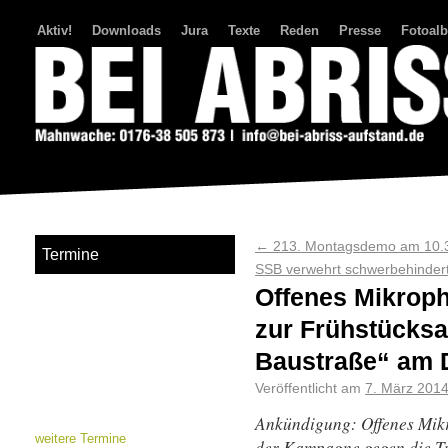
Aktiv!
Downloads
Jura
Texte
Reden
Presse
Fotoal
Bei Abriss Aufstand
←
213. Montagsdemo am 10.
Termine
SSB verwehrt schwerbehindert
Offenes Mikrop
zur Frühstücksak
Baustraße“ am D
Veröffentlicht am
7. März 201
Ankündigung: Offenes Mik
weitere Termine
der Kampagne gegen die T