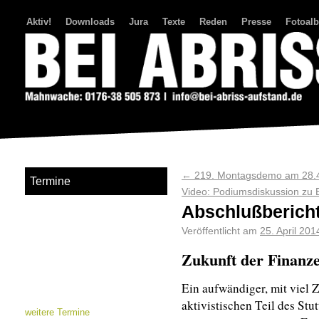
Aktiv!
Downloads
Jura
Texte
Reden
Presse
Fotoal
Bei Abriss Aufstand
←
219. Montagsdemo am 28.
Termine
Video: Podiumsdiskussion z
Abschlußberich
Veröffentlicht am
25. April 201
Zukunft der Finanz
Ein aufwändiger, mit viel 
aktivistischen Teil des Stu
weitere Termine