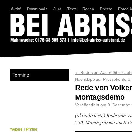
Aktiv!
Downloads
Jura
Texte
Reden
Presse
Fotoal
Bei Abriss Aufstand
←
Rede von Walter Sittler au
Termine
Nachklapp zur Pressekonferen
Rede von Volker
Montagsdemo
Veröffentlicht am
9. Dezember
(aktualisierte) Rede von Vo
250. Montagsdemo am 8.1
weitere Termine