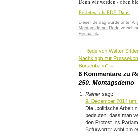
Denn wir werden - oben bl
Redetext als PDF-Datei
Dieser Beitrag wurde unter
Al
Montagsdemo
,
Rede
verschlag
Permalink
.
←
Rede von Walter Sittle
Nachklapp zur Pressekonf
Börsenbahn“
→
6 Kommentare zu
R
250. Montagsdemo
Rainer
sagt:
9. Dezember 2014 um 
Die „politische Arbeit
bedeuten, dass man ve
den Protest ins Parlam
Befürworter wohl am e