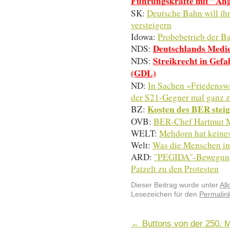
Führungskräfte mit "An
SK:
Deutsche Bahn will ihr
versteigern
Idowa:
Probebetrieb der B
Deutschlands Medie
NDS:
Streikrecht in Gefa
NDS:
(GDL)
ND:
In Sachen »Friedenswi
der S21-Gegner mal ganz 
Kosten des BER steig
BZ:
OVB:
BER-Chef Hartmut M
WELT:
Mehdorn hat keines 
Welt:
Was die Menschen in 
ARD:
"PEGIDA"-Bewegung:
Patzelt zu den Protesten
Dieser Beitrag wurde unter
Al
Lesezeichen für den
Permalin
←
Buttons von der 250. 