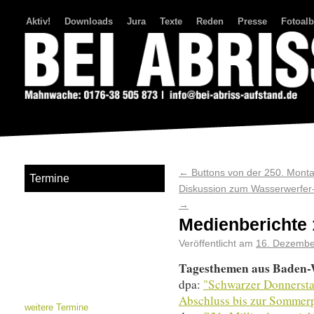
Aktiv!
Downloads
Jura
Texte
Reden
Presse
Fotoal
Bei Abriss Aufstand
←
Buttons von der 250. Mont
Termine
Diskussion zum Wasserwerfer-
→
Medienberichte 
Veröffentlicht am
16. Dezembe
Tagesthemen aus Baden
dpa:
"Schwarzer Donnersta
Abschluss bis zur Sommer
weitere Termine