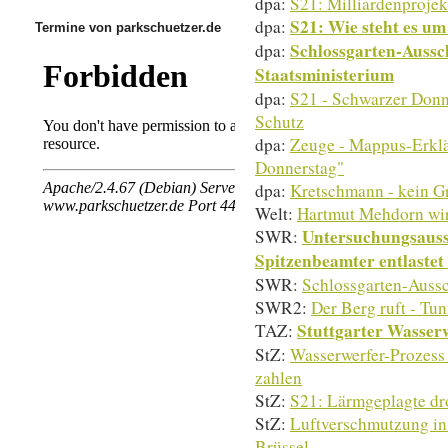
dpa:
S21: Milliardenprojek
S21: Wie steht es u
dpa:
Termine von parkschuetzer.de
Schlossgarten-Aussc
dpa:
Staatsministerium
dpa:
S21 - Schwarzer Donn
Schutz
dpa:
Zeuge - Mappus-Erklä
Donnerstag"
dpa:
Kretschmann - kein G
Welt:
Hartmut Mehdorn wir
Untersuchungsaussc
SWR:
Spitzenbeamter entlaste
SWR:
Schlossgarten-Aussc
SWR2:
Der Berg ruft - T
Stuttgarter Wasser
TAZ:
StZ:
Wasserwerfer-Prozess 
zahlen
StZ:
S21: Lärmgeplagte dro
StZ:
Luftverschmutzung in 
Brüssel