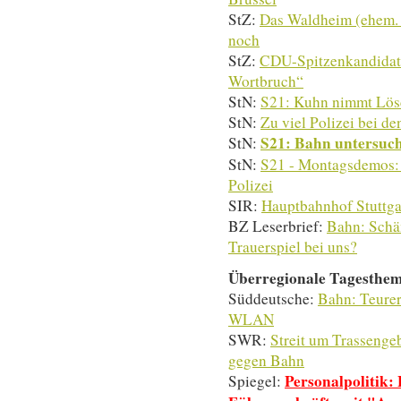
StZ:
Das Waldheim (ehem. 
noch
StZ:
CDU-Spitzenkandidat 
Wortbruch“
StN:
S21: Kuhn nimmt Lösc
StN:
Zu viel Polizei bei 
S21: Bahn untersuch
StN:
StN:
S21 - Montagsdemos: 
Polizei
SIR:
Hauptbahnhof Stuttga
BZ Leserbrief:
Bahn: Schäm
Trauerspiel bei uns?
Überregionale Tagesthe
Süddeutsche:
Bahn: Teurer
WLAN
SWR:
Streit um Trasseng
gegen Bahn
Personalpolitik
Spiegel: