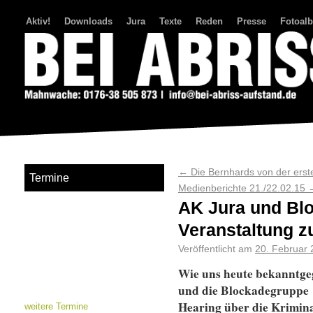
Aktiv!
Downloads
Jura
Texte
Reden
Presse
Fotoal
Bei Abriss Aufstand
←
Die Bernhards von der erst
Termine
Medienberichte 21./22.02.15
AK Jura und Bl
Veranstaltung zu
Veröffentlicht am
20. Februar
Wie uns heute bekanntge
und die Blockadegruppe 
Hearing über die Krimina
weitere Termine