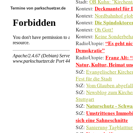
Stadt:
OB Kuhn: "Kirchenta
Deckmantel für D
Kontext:
Termine von parkschuetzer.de
Kontext:
Nordbahnhof glob
Die Spindoktore
Kontext:
Kontext:
Oh Gott!
Kontext:
Keine Sonderbeha
“Es geht ni
RadioUtopie:
Demokratie”
Franz Alt: “
RadioUtopie:
Natur, Kultur, Heimat u
StZ:
Evangelischer Kirchen
Fest für die Stadt
StZ:
Vom Glauben abgefalle
StZ:
Newsblog zum Kirchen
Stuttgart
Naturschutz - Schwal
StZ:
Umstrittenes Immobil
StZ:
sich eine Sahneschnitte
StZ:
Sanierung Tagblattturm