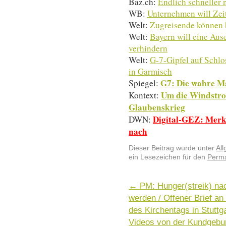
Baz.ch:
Endlich schneller
WB:
Unternehmen will Zei
Welt:
Zugreisende können 
Welt:
Bayern will eine Aus
verhindern
Welt:
G-7-Gipfel auf Schlo
in Garmisch
G7: Die wahre Ma
Spiegel:
Um die Windstro
Kontext:
Glaubenskrieg
Digital-GEZ: Merke
DWN:
nach
Dieser Beitrag wurde unter
Al
ein Lesezeichen für den
Perma
←
PM: Hunger(streik) nac
werden / Offener Brief a
des Kirchentags in Stuttg
Videos von der Kundgebu