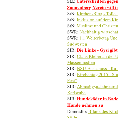
Unterschriften gege
StZ:
Sonnenberg-Verein will in
StN:
Kirchen-Blog - Tolle T
StN:
Inklusion auf dem Kir
StN:
Muslime und Christen
SWR:
Nachhaltig wirtschaf
SWR:
11. Welterbetag Une
Südwesten
Die Linke - Gysi gib
SIR:
SIR:
Claus Kleber an der 
Massenmedien
SIR:
NSU-Ausschuss - Ku-
SIR:
Kirchentag 2015 - Stut
Fest"
SIR:
Ahmadiyya-Jahrestref
Karlsruhe
Hundeköder in Bade
SIR:
Hunde nehmen zu
Domradio:
Bilanz des Kirch
Stille