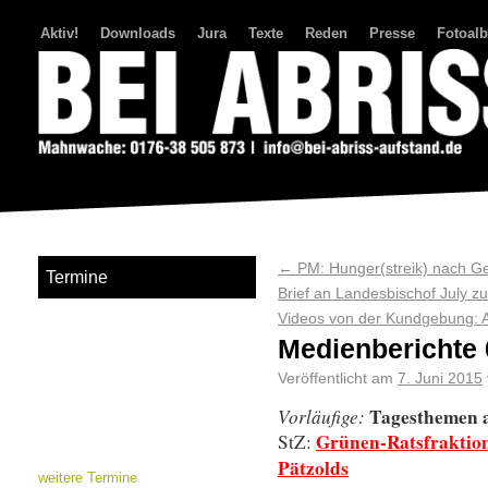
Aktiv!
Downloads
Jura
Texte
Reden
Presse
Fotoal
Bei Abriss Aufstand
←
PM: Hunger(streik) nach Ger
Termine
Brief an Landesbischof July z
Videos von der Kundgebung: 
Medienberichte 
Veröffentlicht am
7. Juni 2015
Tagesthemen 
Vorläufige:
Grünen-Ratsfraktio
StZ:
Pätzolds
weitere Termine