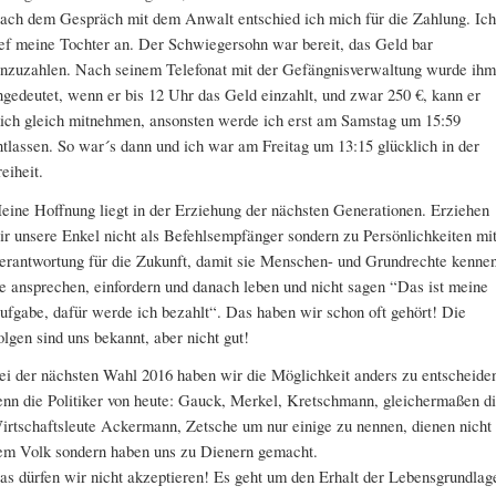
ach dem Gespräch mit dem Anwalt entschied ich mich für die Zahlung. Ich
ief meine Tochter an. Der Schwiegersohn war bereit, das Geld bar
inzuzahlen. Nach seinem Telefonat mit der Gefängnisverwaltung wurde ihm
ngedeutet, wenn er bis 12 Uhr das Geld einzahlt, und zwar 250 €, kann er
ich gleich mitnehmen, ansonsten werde ich erst am Samstag um 15:59
ntlassen. So war´s dann und ich war am Freitag um 13:15 glücklich in der
reiheit.
eine Hoffnung liegt in der Erziehung der nächsten Generationen. Erziehen
ir unsere Enkel nicht als Befehlsempfänger sondern zu Persönlichkeiten mi
erantwortung für die Zukunft, damit sie Menschen- und Grundrechte kennen
ie ansprechen, einfordern und danach leben und nicht sagen “Das ist meine
ufgabe, dafür werde ich bezahlt“. Das haben wir schon oft gehört! Die
olgen sind uns bekannt, aber nicht gut!
ei der nächsten Wahl 2016 haben wir die Möglichkeit anders zu entscheide
enn die Politiker von heute: Gauck, Merkel, Kretschmann, gleichermaßen d
irtschaftsleute Ackermann, Zetsche um nur einige zu nennen, dienen nicht
em Volk sondern haben uns zu Dienern gemacht.
as dürfen wir nicht akzeptieren! Es geht um den Erhalt der Lebensgrundlag