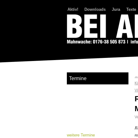
Aktiv!
Downloads
Jura
Texte
Bei Abriss Aufstand
Termine
K
V
Ve
R
n
weitere Termine