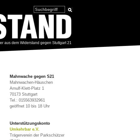
zer aus dem Widerstand gegen Stuttgart 21
Mahnwache gegen S21
Mahnwachen-Häuschen
Arnulf-Klett-Platz 1
70173 Stuttgart
Tel.: 015563932961
geöffnet 10 bis 18 Uhr
Unterstützungskonto
Umkehrbar e.V.
Trägerverein der Parkschützer