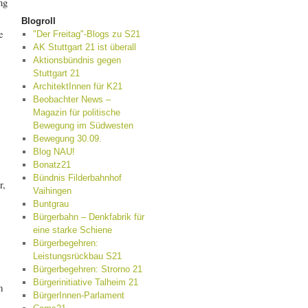
ng
Blogroll
e
"Der Freitag"-Blogs zu S21
AK Stuttgart 21 ist überall
Aktionsbündnis gegen
Stuttgart 21
ArchitektInnen für K21
Beobachter News –
Magazin für politische
Bewegung im Südwesten
Bewegung 30.09.
Blog NAU!
Bonatz21
Bündnis Filderbahnhof
r,
Vaihingen
Buntgrau
Bürgerbahn – Denkfabrik für
eine starke Schiene
Bürgerbegehren:
Leistungsrückbau S21
Bürgerbegehren: Strorno 21
Bürgerinitiative Talheim 21
m
BürgerInnen-Parlament