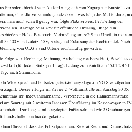
as Procedere hierbei war: Aufforderung sich vom Zugang zur Baustelle zu
ntfernen, ohne die Versammlung aufzulösen, was ich jedes Mal forderte, un
enn man nicht schnell genug war, folgte Platzverweis, Feststellung der
ersonalien, Anzeige beim Amt für öffentliche Ordnung, Bußgeld in
erschiedener Höhe, Einspruch, Verhandlung am AG S mit Urteil; in meinem
all 3x 100 € und zuletzt 50 €, Antrag auf Zulassung der Rechtsmittel. Nach
blehnung vom OLG S sind Urteile rechtskräftig geworden.
ie Folge war. Rechnung, Mahnung, Androhung von Erzw.Haft, Beschluss d
rzw.Haft (für jeden Fünfziger 1 Tag), Ladung zum Antritt am 15.01.2015 fü
 Tage nach Stammheim.
ein Widerspruch und Fortsetzungsfeststellungsklage am VG S verzögerten
en Zugriff. Dieser erfolgte im Revier 2, Wolframstraße am Samstag 30.05.
achmittags mit Ingewahrsamnahme, Verbringung in die Hahnemannstraße
nd am Sonntag mit 2 weiteren Insassen Überführung im Kastenwagen in J
tammheim. Der Jüngste mit angelegten Fußfesseln und wir 2 Grauhaarigen
it Handschellen aneinander gekettet.
einen Einwand, dass das Polizeipräsidium, Referat Recht und Datenschutz