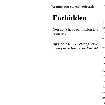
I
Termine von parkschuetzer.de
E
-
v
d
P
–
E
S
k
A
I
S
w
2
d
z
F