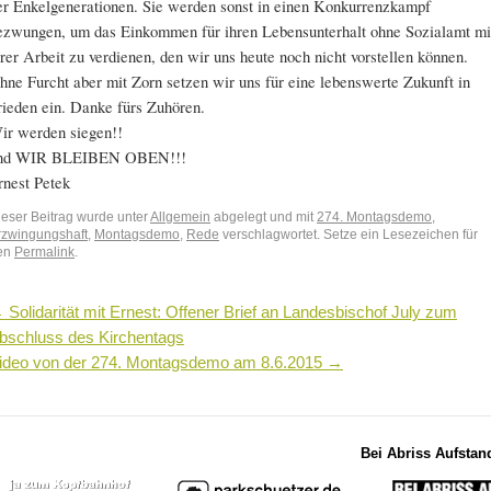
er Enkelgenerationen. Sie werden sonst in einen Konkurrenzkampf
ezwungen, um das Einkommen für ihren Lebensunterhalt ohne Sozialamt mi
hrer Arbeit zu verdienen, den wir uns heute noch nicht vorstellen können.
hne Furcht aber mit Zorn setzen wir uns für eine lebenswerte Zukunft in
rieden ein. Danke fürs Zuhören.
ir werden siegen!!
nd WIR BLEIBEN OBEN!!!
rnest Petek
ieser Beitrag wurde unter
Allgemein
abgelegt und mit
274. Montagsdemo
,
rzwingungshaft
,
Montagsdemo
,
Rede
verschlagwortet. Setze ein Lesezeichen für
en
Permalink
.
←
Solidarität mit Ernest: Offener Brief an Landesbischof July zum
bschluss des Kirchentags
ideo von der 274. Montagsdemo am 8.6.2015
→
Bei Abriss Aufstan