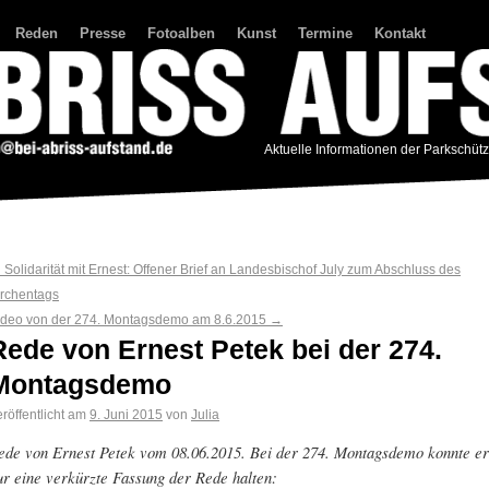
Reden
Presse
Fotoalben
Kunst
Termine
Kontakt
Aktuelle Informationen der Parkschüt
←
Solidarität mit Ernest: Offener Brief an Landesbischof July zum Abschluss des
irchentags
ideo von der 274. Montagsdemo am 8.6.2015
→
Rede von Ernest Petek bei der 274.
Montagsdemo
röffentlicht am
9. Juni 2015
von
Julia
ede von Ernest Petek vom 08.06.2015. Bei der 274. Montagsdemo konnte er
ur eine verkürzte Fassung der Rede halten: