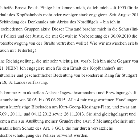
ch heiße Ernest Petek. Einige hier kennen mich, da ich mich seit 1995 für d
rhalt des Kopfbahnhofs mehr oder weniger stark engagiere. Seit August 20
 Schändung des Denkmales mit Abriss des Nordflügels – bin ich in
erschiedenen Gruppen aktiv. Dieser Umstand brachte mich in die Schusslini
er Polizei und der Justiz, die mit Gewalt in Vorbereitung des 30.09.2010 die
rotestbewegung von der Straße vertreiben wollte! Wie wir inzwischen erleb
 auch mit Teilerfolg!!
ine Richtigstellung, die mir sehr wichtig ist, vorab. Ich bin nicht Gegner von
21. NEIN! Ich engagiere mich für den Erhalt des Kopfbahnhofs mit
ultureller und geschichtlicher Bedeutung von besonderem Rang für Stuttgart
rt.8, 3c Landesverfassung.
ch komme zum aktuellen Anlass: Ingewahrsamnahme und Erzwingungshaft 
tammheim von 30.05. bis 05.06.2015. Alle 4 mir vorgeworfenen Handlungen
aren kurzfristige Blockaden am Kurt-Georg-Kiesinger-Platz, und zwar am
5.09., 20.11., und 04.12.2012 sowie 26.11.2013. Sie sind gleichgelagert und
ienten mir zur Ausübung meiner Grundrechte (Art. 5 Meinungsfreiheit mit
usätzlichem Schutz des Art. 8 GG), die mir durch vorsätzliche
alschbeschuldigung der Polizei verwehrt wurden.