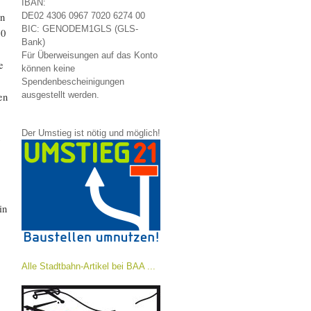
IBAN:
en
DE02 4306 0967 7020 6274 00
BIC: GENODEM1GLS (GLS-
10
Bank)
Für Überweisungen auf das Konto
e
können keine
Spendenbescheinigungen
en
ausgestellt werden.
Der Umstieg ist nötig und möglich!
in
Alle Stadtbahn-Artikel bei BAA ...