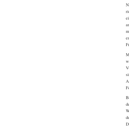
N
r
e
a
m
e
F
M
w
V
s
A
F
B
d
W
d
D