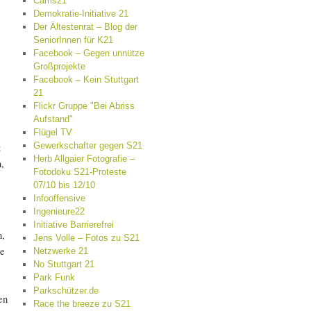
Cams21
Demokratie-Initiative 21
Der Ältestenrat – Blog der
SeniorInnen für K21
Facebook – Gegen unnütze
Großprojekte
Facebook – Kein Stuttgart
21
Flickr Gruppe "Bei Abriss
Aufstand"
Flügel TV
t
Gewerkschafter gegen S21
Herb Allgaier Fotografie –
,
Fotodoku S21-Proteste
07/10 bis 12/10
Infooffensive
Ingenieure22
Initiative Barrierefrei
n,
Jens Volle – Fotos zu S21
ie
Netzwerke 21
No Stuttgart 21
Park Funk
Parkschützer.de
en
Race the breeze zu S21