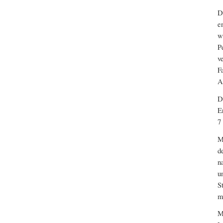
D
e
w
P
v
F
A
D
E
7
M
d
n
u
S
m
M