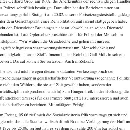
eiter Gerhard Groß, am 19.02. die Anerkenntnis der rechtswidrigen Handlu
er Polizei schriftlich bestätigte. Daraufhin hat der Berichterstatter am
erwaltungsgericht Stuttgart am 20.02. unserer Fortsetzungsfeststellungsklag
nter dem Gesichtspunkt einer Rehabilitation umfassend stattgegeben habe,
ocht den Dienstleiter Breuninger nicht an, obwohl er an seinen Diensteid
ebunden ist. Laut Opferschutzbroschüre steht für Polizei der Mensch im
ittelpunkt. “Wir wahren die Grundrechte und gehen mit unseren
ingriffsbefugnissen verantwortungsbewusst um. Menschlichkeit und
erechtigkeit ist unser Ziel“. Innenminister Reinhold Gall MdL in seinem
orwort: Darauf können Sie vertrauen. Auch in Zukunft.
ch entschied mich, wegen diesem eklatanten Verfassungsbruch der
ntscheidungsträger in gesellschaftlicher Verantwortung (sogenannte Politike
ie nicht den Wählern, die sie auf Zeit gewählt haben, sondern der
arteidisziplin entsprechend handeln) zum Hungerstreik in der Hoffnung, die
ffentlichkeit (Presse) für das Prinzip Stuttgart 21 zu interessieren und auch
ritisch darüber zu berichten. Mit mäßigem Erfolg!
m Freitag, 05.06 rief mich die Sozialarbeiterin früh vormittags zu sich und
agte mir, dass die Staatsanwaltschaft mit Fax eine Verlängerung der Haft u
0 Tage bis 25.06. verfügt hat, es sei denn ich zahle 200 € in bar sofort ein.