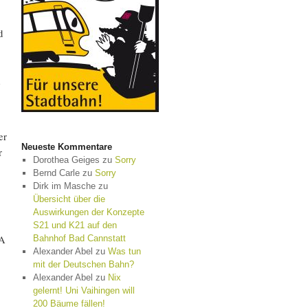
d
er
Neueste Kommentare
r
Dorothea Geiges
zu
Sorry
Bernd Carle
zu
Sorry
Dirk im Masche
zu
Übersicht über die
Auswirkungen der Konzepte
S21 und K21 auf den
VA
Bahnhof Bad Cannstatt
Alexander Abel
zu
Was tun
mit der Deutschen Bahn?
Alexander Abel
zu
Nix
gelernt! Uni Vaihingen will
,
200 Bäume fällen!