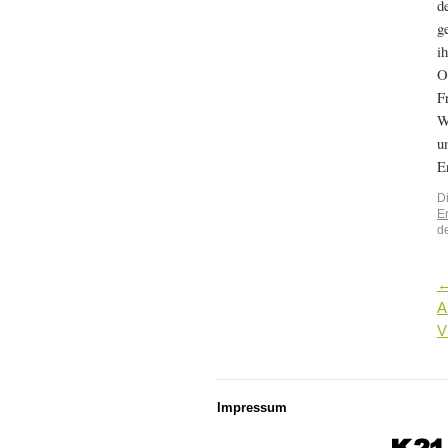
d
g
i
O
F
W
u
E
D
E
d
A
V
Impressum