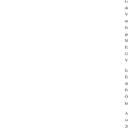
L
d
V
u
f
g
M
E
G
V
I
E
d
P
Ö
k
A
s
2