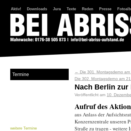
Aktiv!
Downloads
Jura
Texte
Reden
Presse
Fotoal
Bei Abriss Aufstand
←
Die 301. Montagsdemo am
Termine
Die 302. Montagsdemo am 2
Nach Berlin zur
Veröffentlicht am
10. Dezembe
Aufruf des Aktion
aus Anlass der Aufsichtsrat
Konzernzentrale unseren Pr
Straße zu tragen - weitere
weitere Termine