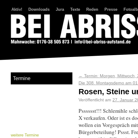
Aktiv!
Downloads
Jura
Texte
Reden
Presse
Fotoal
Bei Abriss Aufstand
←
Termin: Morgen, Mittwoch, 
Termine
Die 308. Montagsdemo am 01
Rosen, Steine u
Veröffentlicht am
27. Januar 
Psssssst!!! Schlemihle sch
X verkaufen. Oder ist es do
wollen ein Vorgespräch mit 
Bürgerbeteilung! Pssst. Fr
weitere Termine