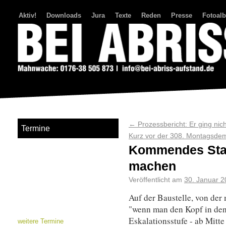
Aktiv!
Downloads
Jura
Texte
Reden
Presse
Fotoal
Bei Abriss Aufstand
←
Prozessbericht: Er ging nich
Termine
Kurz vor der 308. Montagsde
Kommendes Stad
machen
Veröffentlicht am
30. Januar 
Auf der Baustelle, von de
"wenn man den Kopf in den 
Eskalationsstufe - ab Mitt
weitere Termine