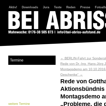
Aktiv!
Downloads
Jura
Texte
Reden
Presse
Fotoal
Bei Abriss Aufstand
←
BERLIN-Fahrt zur Sondersit
Termine
Rede von Dr.-Ing. Hans-Jörg J
Montagsdemo am 10.10.2016: 
Geschenke“
→
Rede von Gottha
Aktionsbündnis f
Montagsdemo am
„Probleme, die d
weitere Termine