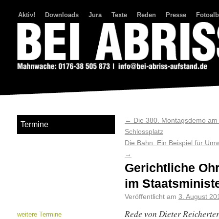
Aktiv!
Downloads
Jura
Texte
Reden
Presse
Fotoal
Bei Abriss Aufstand
←
Die 380. Montagsdemo am 0
Termine
Schlossplatz
Die Bahn: Ein Beispiel für Um
→
Gerichtliche Oh
im Staatsminist
Veröffentlicht am
3. August 20
Rede von
Dieter Reicherte
weitere Termine