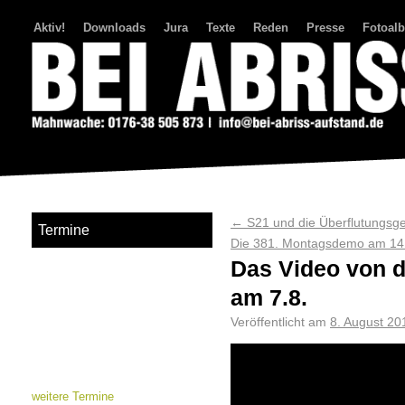
Aktiv!
Downloads
Jura
Texte
Reden
Presse
Fotoal
Bei Abriss Aufstand
←
S21 und die Überflutungsge
Termine
Die 381. Montagsdemo am 14
Das Video von 
am 7.8.
Veröffentlicht am
8. August 20
weitere Termine