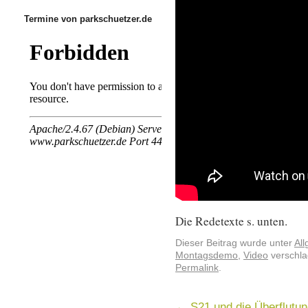
Termine von parkschuetzer.de
Die Redetexte s. unten.
Dieser Beitrag wurde unter
Al
Montagsdemo
,
Video
verschla
Permalink
.
←
S21 und die Überflutun