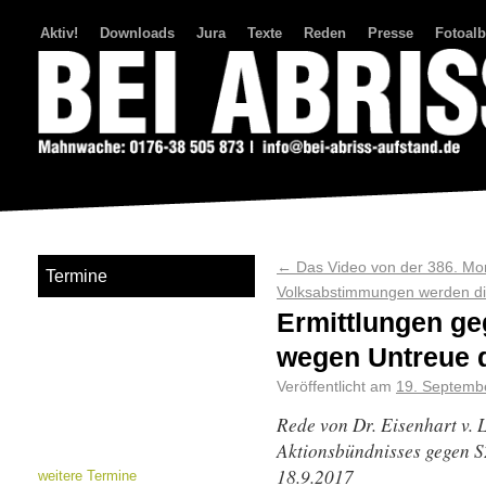
Aktiv!
Downloads
Jura
Texte
Reden
Presse
Fotoal
Bei Abriss Aufstand
←
Das Video von der 386. M
Termine
Volksabstimmungen werden d
Ermittlungen ge
wegen Untreue 
Veröffentlicht am
19. Septemb
Rede von
Dr. Eisenhart v.
Aktionsbündnisses gegen S
18.9.2017
weitere Termine