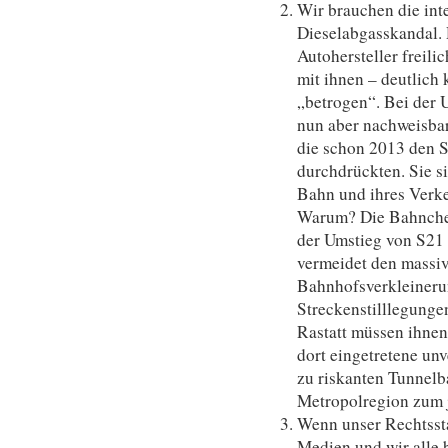
Wir brauchen die int
Dieselabgasskandal.
Autohersteller freili
mit ihnen – deutlich 
„betrogen“. Bei der 
nun aber nachweisbar
die schon 2013 den 
durchdrückten. Sie si
Bahn und ihres Verke
Warum? Die Bahnchef
der Umstieg von S21 s
vermeidet den massi
Bahnhofsverkleineru
Streckenstilllegunge
Rastatt müssen ihnen
dort eingetretene un
zu riskanten Tunnelb
Metropolregion zum 
Wenn unser Rechtssta
Medien und wir alle b