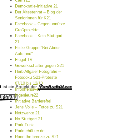
Cams21
Demokratie-Initiative 21
Der Ältestenrat – Blog der
SeniorInnen für K21
Facebook – Gegen unnütze
Großprojekte
Facebook – Kein Stuttgart
21
Flickr Gruppe "Bei Abriss
Aufstand"
Flügel TV
Gewerkschafter gegen S21
Herb Allgaier Fotografie –
Fotodoku S21-Proteste
07/10 bis 12/10
d
ist ein Projekt der
Infooffensive
Ingenieure22
Initiative Barrierefrei
Jens Volle – Fotos zu S21
Netzwerke 21
No Stuttgart 21
Park Funk
Parkschützer.de
Race the breeze zu S21