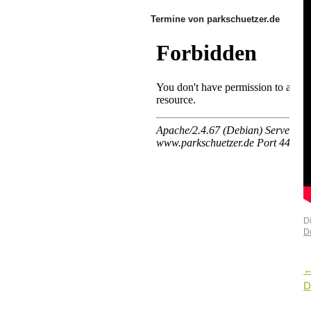
Termine von parkschuetzer.de
D
D
D