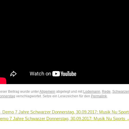
ieser Beitrag wurde unter
Allgemein
abgelegt und mit
Lodemann
,
Rede
,
Schwarzer
onnerstag
verschlagwortet. Setze ein Lesezeichen für den
Permalink
.
←
Demo 7 Jahre Schwarzer Donnerstag, 30.09.2017: Musik Nu Sport
emo 7 Jahre Schwarzer Donnerstag, 30.09.2017: Musik Nu Sports