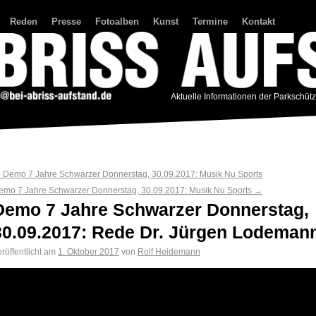
Reden
Presse
Fotoalben
Kunst
Termine
Kontakt
Aktuelle Informationen der Parkschüt
←
Demo 7 Jahre Schwarzer Donnerstag, 30.09.2017: Musik Nu Sports
emo 7 Jahre Schwarzer Donnerstag, 30.09.2017: Musik Nu Sports
→
Demo 7 Jahre Schwarzer Donnerstag,
30.09.2017: Rede Dr. Jürgen Lodeman
röffentlicht am
1. Oktober 2017
von
Rolf Heidemann