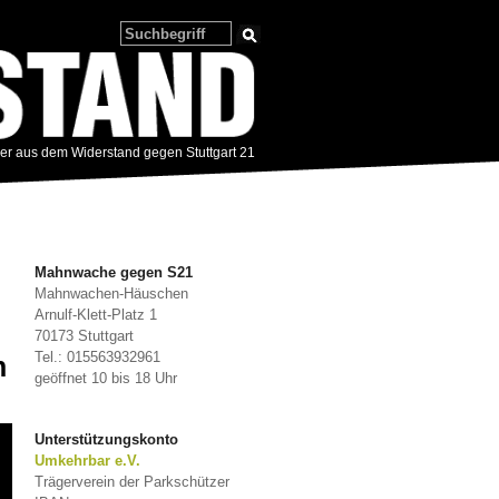
zer aus dem Widerstand gegen Stuttgart 21
Mahnwache gegen S21
Mahnwachen-Häuschen
Arnulf-Klett-Platz 1
70173 Stuttgart
Tel.: 015563932961
n
geöffnet 10 bis 18 Uhr
Unterstützungskonto
Umkehrbar e.V.
Trägerverein der Parkschützer