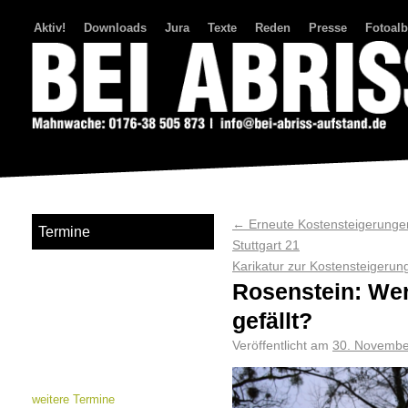
Aktiv!
Downloads
Jura
Texte
Reden
Presse
Fotoal
Bei Abriss Aufstand
←
Erneute Kostensteigerungen
Termine
Stuttgart 21
Karikatur zur Kostensteigeru
Rosenstein: We
gefällt?
Veröffentlicht am
30. Novembe
weitere Termine