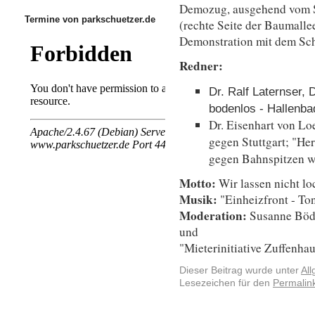
Demozug, ausgehend vom Sc
Termine von parkschuetzer.de
(rechte Seite der Baumalle
Demonstration mit dem Sc
Redner:
Dr. Ralf Laternser, 
bodenlos - Hallenba
Dr. Eisenhart von Lo
gegen Stuttgart; "He
gegen Bahnspitzen w
Motto:
Wir lassen nicht lo
Musik:
"Einheizfront - T
Moderation:
Susanne Böd
und
"Mieterinitiative Zuffenha
Dieser Beitrag wurde unter
Al
Lesezeichen für den
Permalin