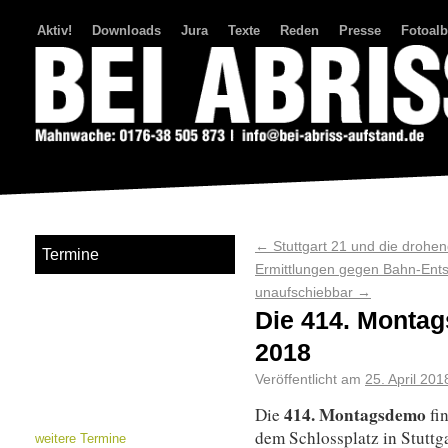
Aktiv!
Downloads
Jura
Texte
Reden
Presse
Fotoal
Bei Abriss Aufstand
←
Stuttgart 21 und die drohe
Termine
Ermittlungen gegen Bahn-Ent
unaufschiebbar
→
Die 414. Montag
2018
Veröffentlicht am
25. April 201
414. Montagsdemo
Die
fi
dem Schlossplatz in Stuttga
weitere Termine