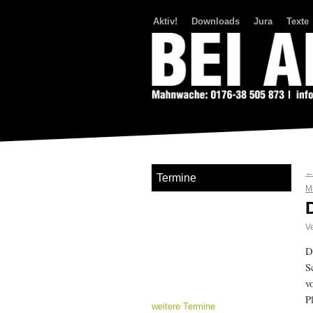
Aktiv!
Downloads
Jura
Texte
Bei Abriss Aufstand
Termine
M
Ve
D
S
v
P
weitere Termine