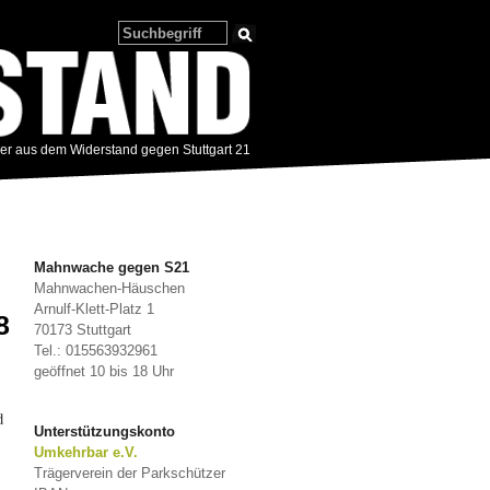
zer aus dem Widerstand gegen Stuttgart 21
Mahnwache gegen S21
Mahnwachen-Häuschen
Arnulf-Klett-Platz 1
8
70173 Stuttgart
Tel.: 015563932961
geöffnet 10 bis 18 Uhr
d
Unterstützungskonto
Umkehrbar e.V.
Trägerverein der Parkschützer