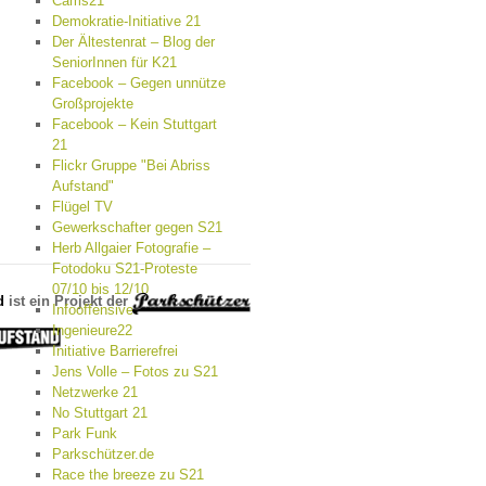
Cams21
Demokratie-Initiative 21
Der Ältestenrat – Blog der
SeniorInnen für K21
Facebook – Gegen unnütze
Großprojekte
Facebook – Kein Stuttgart
21
Flickr Gruppe "Bei Abriss
Aufstand"
Flügel TV
Gewerkschafter gegen S21
Herb Allgaier Fotografie –
Fotodoku S21-Proteste
07/10 bis 12/10
d
ist ein Projekt der
Infooffensive
Ingenieure22
Initiative Barrierefrei
Jens Volle – Fotos zu S21
Netzwerke 21
No Stuttgart 21
Park Funk
Parkschützer.de
Race the breeze zu S21