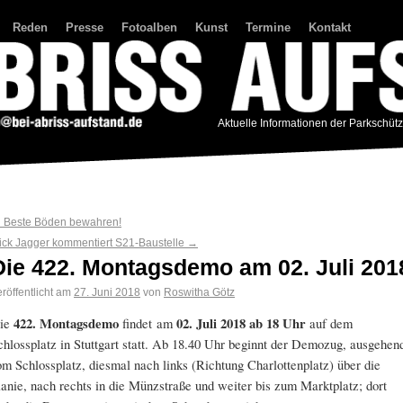
Reden
Presse
Fotoalben
Kunst
Termine
Kontakt
Aktuelle Informationen der Parkschüt
←
Beste Böden bewahren!
ick Jagger kommentiert S21-Baustelle
→
Die 422. Montagsdemo am 02. Juli 201
röffentlicht am
27. Juni 2018
von
Roswitha Götz
ie
422. Montagsdemo
findet am
02. Juli 2018
ab 18 Uhr
auf dem
chlossplatz in Stuttgart statt. Ab 18.40 Uhr beginnt der Demozug, ausgehen
om Schlossplatz, diesmal nach links (Richtung Charlottenplatz) über die
lanie, nach rechts in die Münzstraße und weiter bis zum Marktplatz; dort