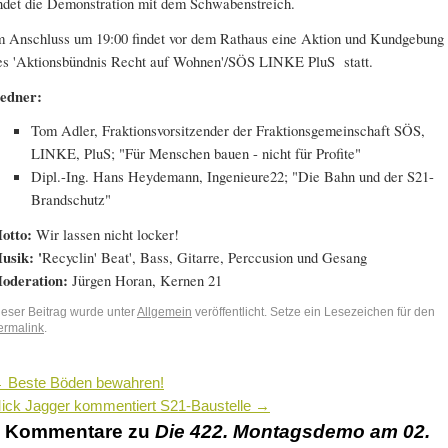
ndet die Demonstration mit dem Schwabenstreich.
m Anschluss um 19:00 findet vor dem Rathaus eine Aktion und Kundgebung
es 'Aktionsbündnis Recht auf Wohnen'/SÖS LINKE PluS statt.
edner:
Tom Adler,
Fraktionsvorsitzender der Fraktionsgemeinschaft SÖS,
LINKE, PluS; "Für Menschen bauen - nicht für Profite"
Dipl.-Ing. Hans Heydemann, Ingenieure22; "Die Bahn und der S21-
Brandschutz"
otto:
Wir lassen nicht locker!
usik: '
Recyclin' Beat', Bass, Gitarre, Perccusion und Gesang
oderation:
Jürgen Horan, Kernen 21
ieser Beitrag wurde unter
Allgemein
veröffentlicht. Setze ein Lesezeichen für den
ermalink
.
←
Beste Böden bewahren!
ick Jagger kommentiert S21-Baustelle
→
2 Kommentare zu
Die 422. Montagsdemo am 02.