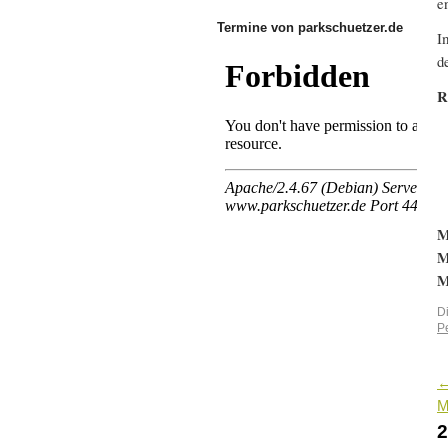
e
Termine von parkschuetzer.de
I
d
R
M
M
M
D
P
M