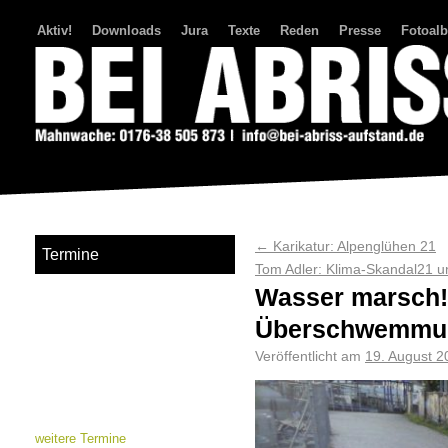
Aktiv!
Downloads
Jura
Texte
Reden
Presse
Fotoal
Bei Abriss Aufstand
←
Karikatur: Alpenglühen 21
Termine
Tom Adler: Klima-Skandal21
Wasser marsch
Überschwemmun
Veröffentlicht am
19. August 2
weitere Termine