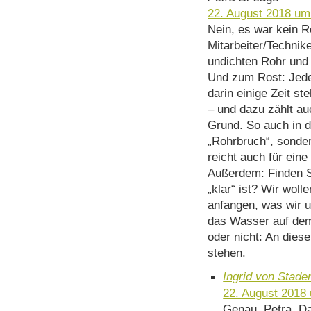
22. August 2018 um
Nein, es war kein 
Mitarbeiter/Techni
undichten Rohr und 
Und zum Rost: Jede
darin einige Zeit s
– und dazu zählt au
Grund. So auch in d
„Rohrbruch“, sonder
reicht auch für ei
Außerdem: Finden S
„klar“ ist? Wir woll
anfangen, was wir un
das Wasser auf dem 
oder nicht: An dies
stehen.
Ingrid von Stade
22. August 2018
Genau, Petra. D