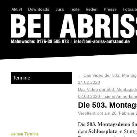
Aktiv!
Downloads
Jura
Texte
Reden
Presse
Fotoal
Bei Abriss Aufstand
←
Das Video der 502. Montag
Termine
24.02.2020
Das Video der 503. Montagsde
02.03.2020 – siehe Anmerkun
Die 503. Monta
Veröffentlicht am
26. Februar
503. Montagsdemo
Die
fi
Schlossplatz
dem
in Stutt
weitere Termine