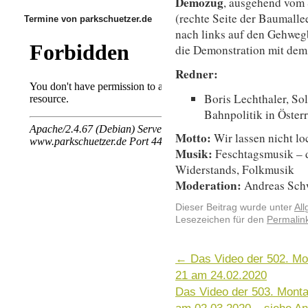
Demozug
, ausgehend vom S
(rechte Seite der Baumalle
Termine von parkschuetzer.de
nach links auf den Gehweg
die Demonstration mit de
Redner:
Boris Lechthaler,
Sol
Bahnpolitik in Öster
Motto:
Wir lassen nicht lo
Musik:
Feschtagsmusik – d
Widerstands, Folkmusik
Moderation:
Andreas Schw
Dieser Beitrag wurde unter
Al
Lesezeichen für den
Permalin
←
Das Video der 502. Mo
21 am 24.02.2020
Das Video der 503. Monta