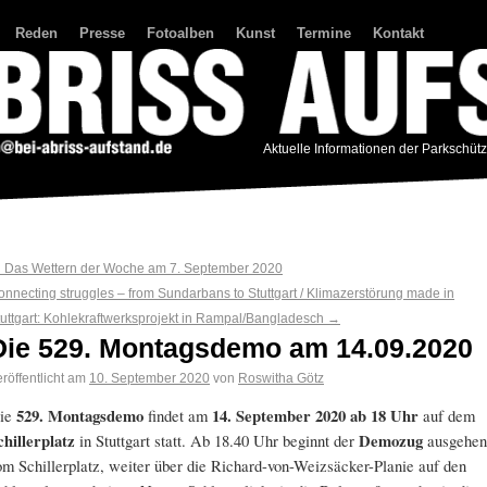
Reden
Presse
Fotoalben
Kunst
Termine
Kontakt
Aktuelle Informationen der Parkschüt
←
Das Wettern der Woche am 7. September 2020
onnecting struggles – from Sundarbans to Stuttgart / Klimazerstörung made in
tuttgart: Kohlekraftwerksprojekt in Rampal/Bangladesch
→
Die 529. Montagsdemo am 14.09.2020
röffentlicht am
10. September 2020
von
Roswitha Götz
ie
529. Montagsdemo
findet am
14. September 2020
ab 18 Uhr
auf dem
chillerplatz
in Stuttgart statt. Ab 18.40 Uhr beginnt der
Demozug
ausgehen
om Schillerplatz, weiter über die Richard-von-Weizsäcker-Planie auf den