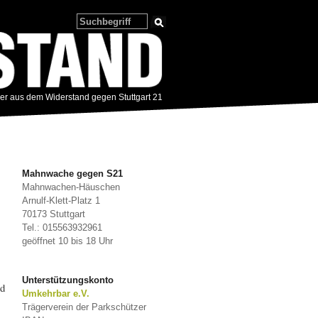
zer aus dem Widerstand gegen Stuttgart 21
Mahnwache gegen S21
Mahnwachen-Häuschen
Arnulf-Klett-Platz 1
70173 Stuttgart
Tel.: 015563932961
geöffnet 10 bis 18 Uhr
Unterstützungskonto
d
Umkehrbar e.V.
Trägerverein der Parkschützer