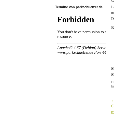
S
L
Termine von parkschuetzer.de
n
D
R
M
M
D
P
C
m