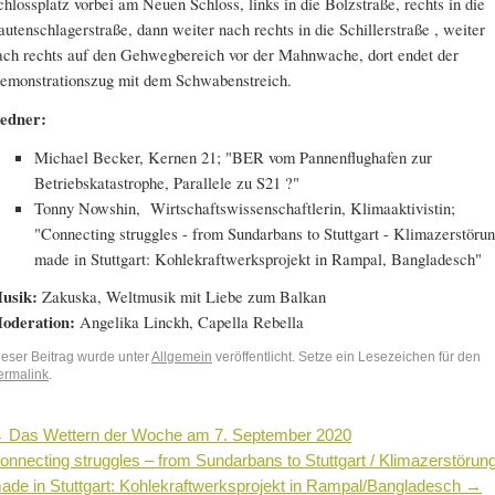
chlossplatz vorbei am Neuen Schloss, links in die Bolzstraße, rechts in die
autenschlagerstraße, dann weiter nach rechts in die Schillerstraße , weiter
ach rechts auf den Gehwegbereich vor der Mahnwache, dort endet der
emonstrationszug mit dem Schwabenstreich.
edner:
Michael Becker, Kernen 21; "BER vom Pannenflughafen zur
Betriebskatastrophe, Parallele zu S21 ?"
Tonny Nowshin, Wirtschaftswissenschaftlerin, Klimaaktivistin;
"Connecting struggles - from Sundarbans to Stuttgart - Klimazerstöru
made in Stuttgart: Kohlekraftwerksprojekt in Rampal, Bangladesch"
usik:
Zakuska, Weltmusik mit Liebe zum Balkan
oderation:
Angelika Linckh, Capella Rebella
ieser Beitrag wurde unter
Allgemein
veröffentlicht. Setze ein Lesezeichen für den
ermalink
.
←
Das Wettern der Woche am 7. September 2020
onnecting struggles – from Sundarbans to Stuttgart / Klimazerstörun
ade in Stuttgart: Kohlekraftwerksprojekt in Rampal/Bangladesch
→