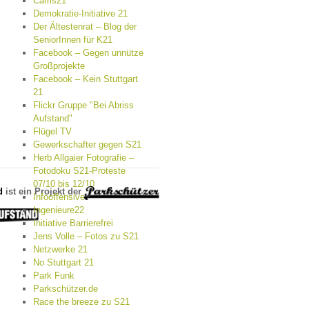
Cams21
Demokratie-Initiative 21
Der Ältestenrat – Blog der
SeniorInnen für K21
Facebook – Gegen unnütze
Großprojekte
Facebook – Kein Stuttgart
21
Flickr Gruppe "Bei Abriss
Aufstand"
Flügel TV
Gewerkschafter gegen S21
Herb Allgaier Fotografie –
Fotodoku S21-Proteste
07/10 bis 12/10
d
ist ein Projekt der
Infooffensive
Ingenieure22
Initiative Barrierefrei
Jens Volle – Fotos zu S21
Netzwerke 21
No Stuttgart 21
Park Funk
Parkschützer.de
Race the breeze zu S21