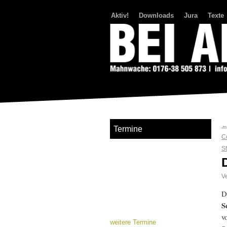
Aktiv!
Downloads
Jura
Texte
Bei Abriss Aufstand
Termine
C
S
Ve
D
S
v
weitere Termine