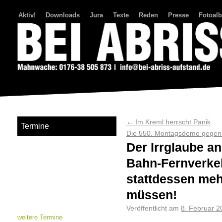
Aktiv!
Downloads
Jura
Texte
Reden
Presse
Fotoal
Bei Abriss Aufstand
←
Im Kreml herrscht Panik
Termine
Die 550. Montagsdemo gegen 
Der Irrglaube a
Bahn-Fernverke
stattdessen me
müssen!
Veröffentlicht am
8. Februar 2
weitere Termine