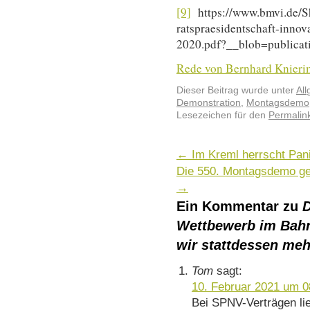
[9]
https://www.bmvi.de/S
ratspraesidentschaft-innov
2020.pdf?__blob=publicat
Rede von Bernhard Knierim
Dieser Beitrag wurde unter
Al
Demonstration
,
Montagsdemo
Lesezeichen für den
Permalin
←
Im Kreml herrscht Pan
Die 550. Montagsdemo geg
→
Ein Kommentar zu
D
Wettbewerb im Bah
wir stattdessen me
Tom
sagt:
10. Februar 2021 um 0
Bei SPNV-Verträgen lie