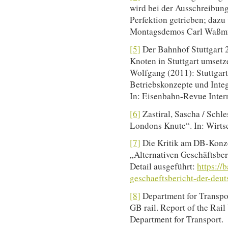
wird bei der Ausschreibung
Perfektion getrieben; dazu 
Montagsdemos Carl Waßmu
[5]
Der Bahnhof Stuttgart 2
Knoten in Stuttgart umsetz
Wolfgang (2011): Stuttgart
Betriebskonzepte und Integ
In: Eisenbahn-Revue Intern
[6]
Zastiral, Sascha / Schle
Londons Knute“. In: Wirts
[7]
Die Kritik am DB-Konzer
„Alternativen Geschäftsbe
Detail ausgeführt:
https://b
geschaeftsbericht-der-deu
[8]
Department for Transpor
GB rail. Report of the Rai
Department for Transport.