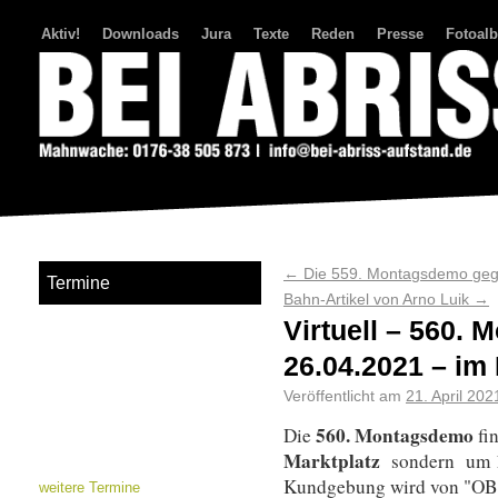
Aktiv!
Downloads
Jura
Texte
Reden
Presse
Fotoal
Bei Abriss Aufstand
←
Die 559. Montagsdemo gege
Termine
Bahn-Artikel von Arno Luik
→
Virtuell – 560.
26.04.2021 – im
Veröffentlicht am
21. April 202
560. Montagsdemo
Die
fi
Marktplatz
sondern um 
Kundgebung wird von "OB
weitere Termine