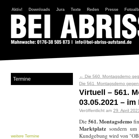
Aktiv!
Downloads
Jura
Texte
Reden
Presse
Fotoal
Bei Abriss Aufstand
←
Die 560. Montagsdemo gege
Termine
Die 561. Montagsdemo gegen 
Virtuell – 561.
03.05.2021 – im
Veröffentlicht am
29. April 202
561. Montagsdemo
Die
fi
Marktplatz
sondern um 
Kundgebung wird von "OB
weitere Termine