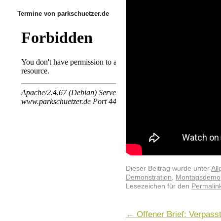
Termine von parkschuetzer.de
Dieser Beitrag wurde unter
Al
Demonstration
,
Montagsdemo
Lesezeichen für den
Permalin
←
Offener Brief: Verpas