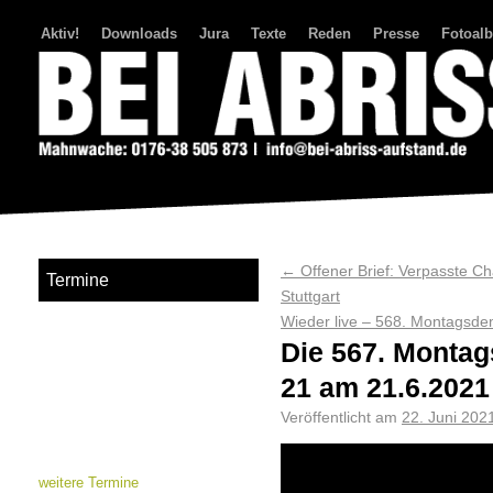
Aktiv!
Downloads
Jura
Texte
Reden
Presse
Fotoal
Bei Abriss Aufstand
←
Offener Brief: Verpasste C
Termine
Stuttgart
Wieder live – 568. Montagsde
Die 567. Montag
21 am 21.6.2021
Veröffentlicht am
22. Juni 202
weitere Termine