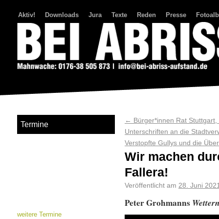
Aktiv!
Downloads
Jura
Texte
Reden
Presse
Fotoal
Bei Abriss Aufstand
←
Bürger*innen Rat Stuttgart
Termine
Unterschriften an die Stadtve
Verstopfte Gullys und die Übe
Wir machen dur
Fallera!
Veröffentlicht am
28. Juni 202
Peter Grohmanns
Wetter
weitere Termine