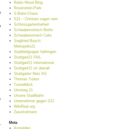
Robin Wood Blog
Rosenstein-Park
r
S-Bahn-Chaos
S21 – Christen sagen nein
Schlossgartenfreiheit
n
Schwabenstreich Berlin
Schwabenstreich Calw
Siegfried Busch:
Metropolis21
Stadtteilgruppe Vaihingen
Stuttgart21 FAIL
Stuttgart21 International
Stuttgart21 ist überall
Stuttgarter Netz AG
Thomas Trüten
Tunnelblick
Umstieg 21
Unsere Stadtbahn
n
Unternehmer gegen S21
WikiReal.org
Zwuckelmann
Meta
r
Anmelden