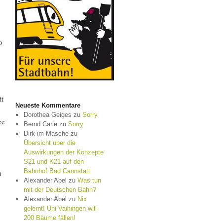
o
dt
Neueste Kommentare
Dorothea Geiges
zu
Sorry
ee
Bernd Carle
zu
Sorry
Dirk im Masche
zu
Übersicht über die
Auswirkungen der Konzepte
S21 und K21 auf den
Bahnhof Bad Cannstatt
h
Alexander Abel
zu
Was tun
mit der Deutschen Bahn?
Alexander Abel
zu
Nix
gelernt! Uni Vaihingen will
200 Bäume fällen!