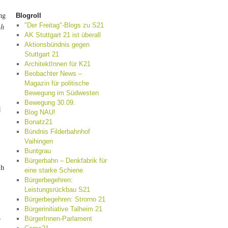
ng
Blogroll
ch
"Der Freitag"-Blogs zu S21
AK Stuttgart 21 ist überall
Aktionsbündnis gegen
Stuttgart 21
ArchitektInnen für K21
Beobachter News –
Magazin für politische
Bewegung im Südwesten
Bewegung 30.09.
d
Blog NAU!
Bonatz21
Bündnis Filderbahnhof
Vaihingen
Buntgrau
Bürgerbahn – Denkfabrik für
ch
eine starke Schiene
Bürgerbegehren:
Leistungsrückbau S21
Bürgerbegehren: Strorno 21
Bürgerinitiative Talheim 21
r
BürgerInnen-Parlament