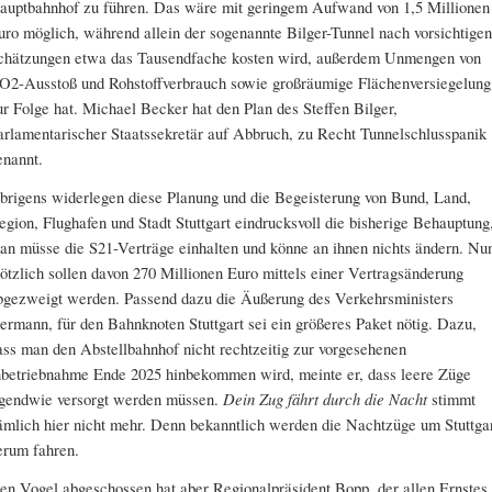
auptbahnhof zu führen. Das wäre mit geringem Aufwand von 1,5 Millionen
uro möglich, während allein der sogenannte Bilger-Tunnel nach vorsichtigen
chätzungen etwa das Tausendfache kosten wird, außerdem Unmengen von
O2-Ausstoß und Rohstoffverbrauch sowie großräumige Flächenversiegelung
ur Folge hat. Michael Becker hat den Plan des Steffen Bilger,
arlamentarischer Staatssekretär auf Abbruch, zu Recht Tunnelschlusspanik
enannt.
brigens widerlegen diese Planung und die Begeisterung von Bund, Land,
egion, Flughafen und Stadt Stuttgart eindrucksvoll die bisherige Behauptung
an müsse die S21-Verträge einhalten und könne an ihnen nichts ändern. Nu
lötzlich sollen davon 270 Millionen Euro mittels einer Vertragsänderung
bgezweigt werden. Passend dazu die Äußerung des Verkehrsministers
ermann, für den Bahnknoten Stuttgart sei ein größeres Paket nötig. Dazu,
ass man den Abstellbahnhof nicht rechtzeitig zur vorgesehenen
nbetriebnahme Ende 2025 hinbekommen wird, meinte er, dass leere Züge
rgendwie versorgt werden müssen.
Dein Zug fährt durch die Nacht
stimmt
ämlich hier nicht mehr. Denn bekanntlich werden die Nachtzüge um Stuttga
erum fahren.
en Vogel abgeschossen hat aber Regionalpräsident Bopp, der allen Ernstes