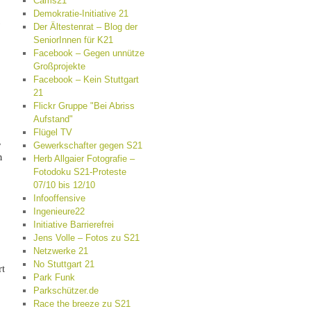
Cams21
Demokratie-Initiative 21
Der Ältestenrat – Blog der
SeniorInnen für K21
Facebook – Gegen unnütze
Großprojekte
Facebook – Kein Stuttgart
21
Flickr Gruppe "Bei Abriss
Aufstand"
Flügel TV
,
Gewerkschafter gegen S21
n
Herb Allgaier Fotografie –
Fotodoku S21-Proteste
07/10 bis 12/10
Infooffensive
Ingenieure22
Initiative Barrierefrei
Jens Volle – Fotos zu S21
Netzwerke 21
No Stuttgart 21
rt
Park Funk
Parkschützer.de
Race the breeze zu S21