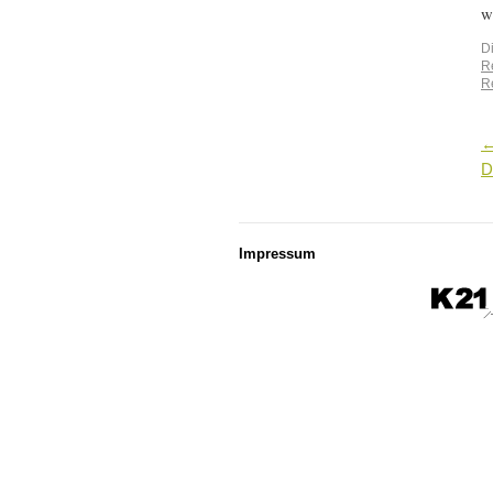
w
D
Re
R
D
Impressum