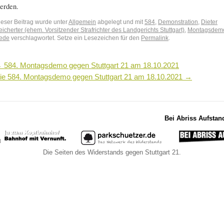
erden.
ieser Beitrag wurde unter
Allgemein
abgelegt und mit
584
,
Demonstration
,
Dieter
icherter (ehem. Vorsitzender Strafrichter des Landgerichts Stuttgart)
,
Montagsdem
ede
verschlagwortet. Setze ein Lesezeichen für den
Permalink
.
←
584. Montagsdemo gegen Stuttgart 21 am 18.10.2021
ie 584. Montagsdemo gegen Stuttgart 21 am 18.10.2021
→
Bei Abriss Aufstan
Die Seiten des Widerstands gegen Stuttgart 21.