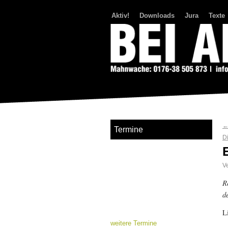
Aktiv!
Downloads
Jura
Texte
Bei Abriss Aufstand
Termine
D
Ve
R
d
L
weitere Termine