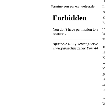
H
I
Termine von parkschuetzer.de
h
S
B
e
b
w
T
s
K
W
V
g
h
b
i
S
W