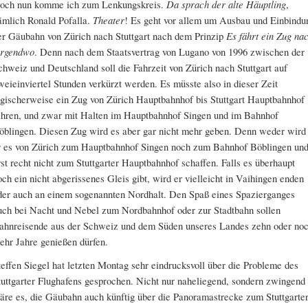
och nun komme ich zum Lenkungskreis.
Da sprach der alte Häuptling
,
ämlich Ronald Pofalla.
Theater
! Es geht vor allem um Ausbau und Einbindu
er Gäubahn von Zürich nach Stuttgart nach dem Prinzip
Es fährt
ein Zug na
irgendwo
. Denn nach dem Staatsvertrag von Lugano von 1996 zwischen der
chweiz und Deutschland soll die Fahrzeit von Zürich nach Stuttgart auf
weieinviertel Stunden verkürzt werden. Es müsste also in dieser Zeit
ogischerweise ein Zug von Zürich Hauptbahnhof bis Stuttgart Hauptbahnhof
ahren, und zwar mit Halten im Hauptbahnhof Singen und im Bahnhof
öblingen. Diesen Zug wird es aber gar nicht mehr geben. Denn weder wird
r es von Zürich zum Hauptbahnhof Singen noch zum Bahnhof Böblingen un
rst recht nicht zum Stuttgarter Hauptbahnhof schaffen. Falls es überhaupt
och ein nicht abgerissenes Gleis gibt, wird er vielleicht in Vaihingen enden
der auch an einem sogenannten Nordhalt. Den Spaß eines Spazierganges
uch bei Nacht und Nebel zum Nordbahnhof oder zur Stadtbahn sollen
ahnreisende aus der Schweiz und dem Süden unseres Landes zehn oder no
ehr Jahre genießen dürfen.
teffen Siegel hat letzten Montag sehr eindrucksvoll über die Probleme des
tuttgarter Flughafens gesprochen. Nicht nur naheliegend, sondern zwingend
äre es, die Gäubahn auch künftig über die Panoramastrecke zum Stuttgarte