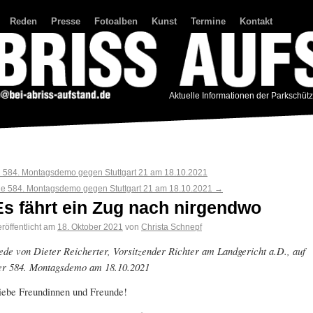
Reden
Presse
Fotoalben
Kunst
Termine
Kontakt
Aktuelle Informationen der Parkschüt
←
584. Montagsdemo gegen Stuttgart 21 am 18.10.2021
ie 584. Montagsdemo gegen Stuttgart 21 am 18.10.2021
→
Es fährt ein Zug nach nirgendwo
röffentlicht am
18. Oktober 2021
von
Christa Schnepf
ede von
Dieter Reicherter,
Vorsitzender Richter am Landgericht a.D., auf
er 584. Montagsdemo am 18.10.2021
iebe Freundinnen und Freunde!