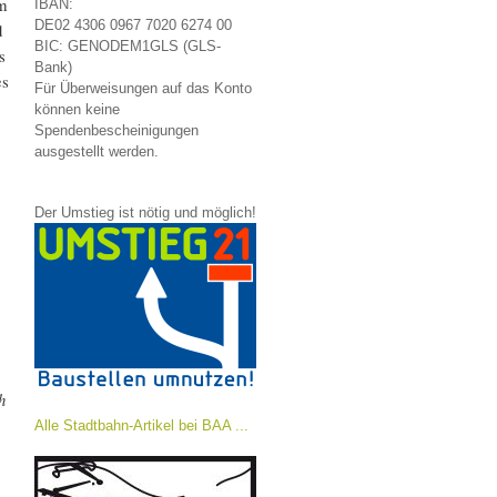
m
IBAN:
DE02 4306 0967 7020 6274 00
d
BIC: GENODEM1GLS (GLS-
s
Bank)
es
Für Überweisungen auf das Konto
können keine
Spendenbescheinigungen
ausgestellt werden.
Der Umstieg ist nötig und möglich!
h
Alle Stadtbahn-Artikel bei BAA ...