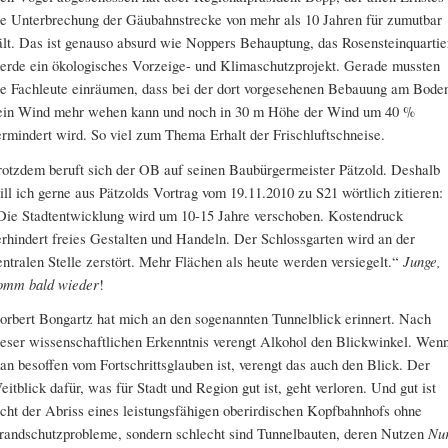
ie Unterbrechung der Gäubahnstrecke von mehr als 10 Jahren für zumutbar
ält. Das ist genauso absurd wie Noppers Behauptung, das Rosensteinquartie
erde ein ökologisches Vorzeige- und Klimaschutzprojekt. Gerade mussten
ie Fachleute einräumen, dass bei der dort vorgesehenen Bebauung am Bode
ein Wind mehr wehen kann und noch in 30 m Höhe der Wind um 40 %
ermindert wird. So viel zum Thema Erhalt der Frischluftschneise.
rotzdem beruft sich der OB auf seinen Baubürgermeister Pätzold. Deshalb
ill ich gerne aus Pätzolds Vortrag vom 19.11.2010 zu S21 wörtlich zitieren:
Die Stadtentwicklung wird um 10-15 Jahre verschoben. Kostendruck
erhindert freies Gestalten und Handeln. Der Schlossgarten wird an der
entralen Stelle zerstört. Mehr Flächen als heute werden versiegelt.“
Junge,
omm bald wieder
!
orbert Bongartz hat mich an den sogenannten Tunnelblick erinnert. Nach
ieser wissenschaftlichen Erkenntnis verengt Alkohol den Blickwinkel. Wen
an besoffen vom Fortschrittsglauben ist, verengt das auch den Blick. Der
eitblick dafür, was für Stadt und Region gut ist, geht verloren. Und gut ist
icht der Abriss eines leistungsfähigen oberirdischen Kopfbahnhofs ohne
randschutzprobleme, sondern schlecht sind Tunnelbauten, deren Nutzen
Nu