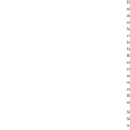
D
n
d
n
S
z
l
f
B
e
e
n
o
a
B
m
S
S
w