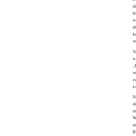
d
h
w
d
k
v
T
w
„
v
z
k
N
d
m
W
n
B