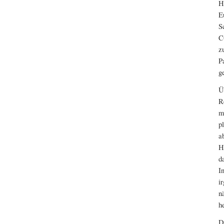
H
E
S
C
z
P
g
Ü
R
m
p
a
H
d
I
i
n
h
D