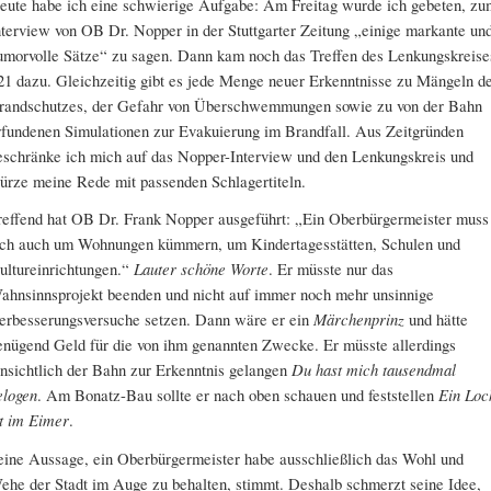
eute habe ich eine schwierige Aufgabe: Am Freitag wurde ich gebeten, zu
nterview von OB Dr. Nopper in der Stuttgarter Zeitung „einige markante un
umorvolle Sätze“ zu sagen. Dann kam noch das Treffen des Lenkungskreise
21 dazu. Gleichzeitig gibt es jede Menge neuer Erkenntnisse zu Mängeln d
randschutzes, der Gefahr von Überschwemmungen sowie zu von der Bahn
rfundenen Simulationen zur Evakuierung im Brandfall. Aus Zeitgründen
eschränke ich mich auf das Nopper-Interview und den Lenkungskreis und
ürze meine Rede mit passenden Schlagertiteln.
reffend hat OB Dr. Frank Nopper ausgeführt: „Ein Oberbürgermeister muss
ich auch um Wohnungen kümmern, um Kindertagesstätten, Schulen und
ultureinrichtungen.“
Lauter schöne Worte
. Er müsste nur das
ahnsinnsprojekt beenden und nicht auf immer noch mehr unsinnige
erbesserungsversuche setzen. Dann wäre er ein
Märchenprinz
und hätte
enügend Geld für die von ihm genannten Zwecke. Er müsste allerdings
insichtlich der Bahn zur Erkenntnis gelangen
Du hast mich tausendmal
elogen
. Am Bonatz-Bau sollte er nach oben schauen und feststellen
Ein Loc
st im Eimer
.
eine Aussage, ein Oberbürgermeister habe ausschließlich das Wohl und
ehe der Stadt im Auge zu behalten, stimmt. Deshalb schmerzt seine Idee,