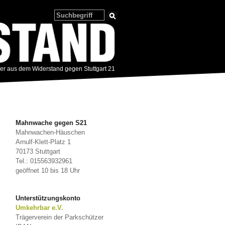
zer aus dem Widerstand gegen Stuttgart 21
Mahnwache gegen S21
Mahnwachen-Häuschen
Arnulf-Klett-Platz 1
70173 Stuttgart
Tel.: 015563932961
geöffnet 10 bis 18 Uhr
Unterstützungskonto
Umkehrbar e.V.
Trägerverein der Parkschützer