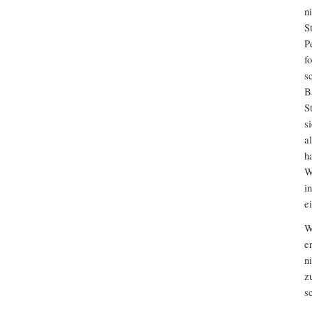
n
S
P
f
s
B
S
s
a
h
W
i
e
W
e
n
z
s