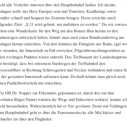
icht alle Verkehre müssten über den Hauptbahnhof laufen. Ich dachte,
tuttgart wolle das Herz Europas sein und Touristen, Kauflustige sowie
endler schnell und bequem ins Zentrum bringen. Dazu erreichte mich
olgendes Zitat: „S 21 wird gebaut, um umfahren zu werden.“ Da wir sowies
chon eine Wanderkarte für den Weg um den Bonatz-Bau herum zu den
ahnsteigen entwickelt haben, könnte man auch einen Rundwanderweg um
tuttgart herum einrichten. Von dort könnten die Fahrgäste der Bahn, egal wo
ie stranden, die Innenstadt zu Fuß erreichen. Pilgerübernachtungsstätten an
llen wichtigen Punkten wären sinnvoll. Das Tiefbauamt der Landeshauptsta
at bestätigt, dass bei extremem Starkregen der Tiefbahnhof den
asserabfluss in Richtung Schlossgarten und Neckar verhindern und einen S
n der gesamten Innenstadt aufstauen kann. Deshalb könnte man gleich noch
inen Paddelbootverleih mit einrichten.
ie OB Dr. Nopper zur Erkenntnis gekommen ist, durch den von ihm
rsehnten Bilger-Tunnel würden die Wege und Fahrzeiten verkürzt, konnte ic
icht herausfinden. Wahrscheinlich hat er
Nur geträumt
. Denn von Vaihingen
um Hauptbahnhof geht es über die Panoramastrecke alle Mal kürzer und
chneller als über den Flughafen.