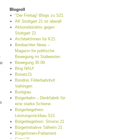
Blogroll
"Der Freitag"-Blogs zu S21
AK Stuttgart 21 ist überall
Aktionsbündnis gegen
Stuttgart 21
ArchitektInnen für K21
Beobachter News –
Magazin für politische
n
Bewegung im Südwesten
ie
Bewegung 30.09.
Blog NAU!
Bonatz21
Bündnis Filderbahnhof
Vaihingen
Buntgrau
Bürgerbahn – Denkfabrik für
n
eine starke Schiene
Bürgerbegehren:
Leistungsrückbau S21
Bürgerbegehren: Strorno 21
Bürgerinitiative Talheim 21
BürgerInnen-Parlament