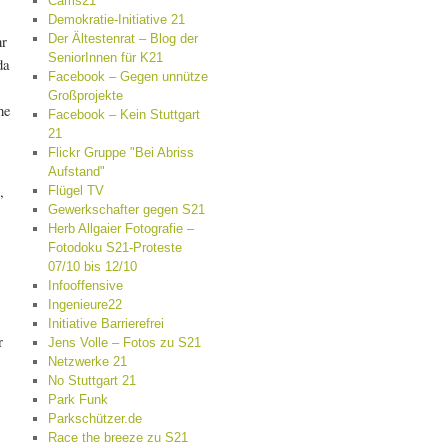
Cams21
Demokratie-Initiative 21
Der Ältestenrat – Blog der
hr
SeniorInnen für K21
da
Facebook – Gegen unnütze
Großprojekte
he
Facebook – Kein Stuttgart
21
Flickr Gruppe "Bei Abriss
Aufstand"
,
Flügel TV
Gewerkschafter gegen S21
Herb Allgaier Fotografie –
Fotodoku S21-Proteste
07/10 bis 12/10
Infooffensive
Ingenieure22
Initiative Barrierefrei
r
Jens Volle – Fotos zu S21
Netzwerke 21
No Stuttgart 21
Park Funk
Parkschützer.de
Race the breeze zu S21