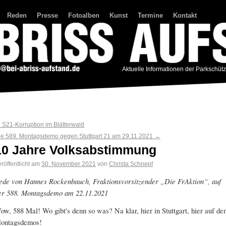
Reden
Presse
Fotoalben
Kunst
Termine
Kontakt
Aktuelle Informationen der Parkschüt
←
S21-Korruption im Blätterwald
ie 589. Montagsdemo gegen Stuttgart 21 am 29.11.2021
→
10 Jahre Volksabstimmung
röffentlicht am
30. November 2021
von
Christa Schnepf
ede von
Hannes Rockenbauch,
Fraktionsvorsitzender „Die FrAktion“, auf
er 588. Montagsdemo am 22.11.2021
ow, 588 Mal! Wo gibt's denn so was? Na klar, hier in Stuttgart, hier auf de
ontagsdemos!