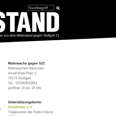
zer aus dem Widerstand gegen Stuttgart 21
Mahnwache gegen S21
Mahnwachen-Häuschen
Arnulf-Klett-Platz 1
70173 Stuttgart
Tel.: 015563932961
geöffnet 10 bis 18 Uhr
Unterstützungskonto
Umkehrbar e.V.
n
Trägerverein der Parkschützer