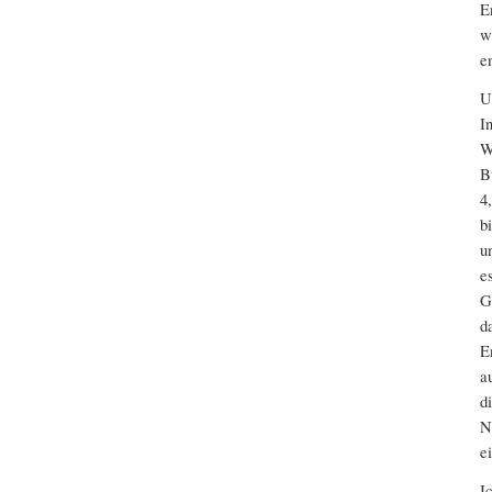
E
w
en
U
I
W
B
4
b
u
e
G
d
E
a
d
N
e
I