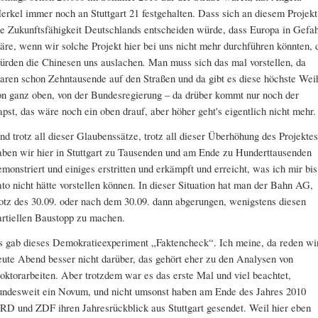
erkel immer noch an Stuttgart 21 festgehalten. Dass sich an diesem Projekt
ie Zukunftsfähigkeit Deutschlands entscheiden würde, dass Europa in Gefa
äre, wenn wir solche Projekt hier bei uns nicht mehr durchführen könnten, 
ürden die Chinesen uns auslachen
.
Man muss sich das mal vorstellen, da
aren schon Zehntausende auf den Straßen und da gibt es diese höchste Wei
on ganz oben, von der Bundesregierung – da drüber kommt nur noch der
apst, das wäre noch ein oben drauf, aber höher geht's eigentlich nicht mehr.
nd trotz all dieser Glaubenssätze, trotz all dieser Überhöhung des Projektes
aben wir hier in Stuttgart zu Tausenden und am Ende zu Hunderttausenden
emonstriert und einiges erstritten und erkämpft und erreicht, was ich mir bis
ato nicht hätte vorstellen können. In dieser Situation hat man der Bahn AG,
rotz des 30.09. oder nach dem 30.09. dann abgerungen, wenigstens diesen
artiellen Baustopp zu machen.
s gab dieses Demokratieexperiment „Faktencheck“. Ich meine, da reden wi
eute Abend besser nicht darüber, das gehört eher zu den Analysen von
oktorarbeiten. Aber trotzdem war es das erste Mal und viel beachtet,
undesweit ein Novum, und nicht umsonst haben am Ende des Jahres 2010
RD und ZDF ihren Jahresrückblick aus Stuttgart gesendet. Weil hier eben