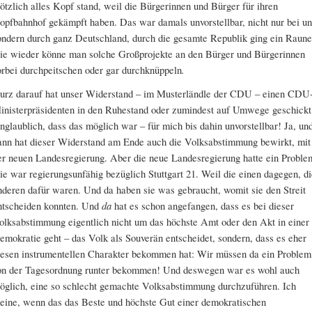
lötzlich alles Kopf stand, weil die Bürgerinnen und Bürger für ihren
opfbahnhof gekämpft haben. Das war damals unvorstellbar, nicht nur bei un
ondern durch ganz Deutschland, durch die gesamte Republik ging ein Raune
ie wieder könne man solche Großprojekte an den Bürger und Bürgerinnen
orbei durchpeitschen oder gar durchknüppeln
.
urz darauf hat unser Widerstand – im Musterländle der CDU – einen CDU
inisterpräsidenten in den Ruhestand oder zumindest auf Umwege geschickt
nglaublich, dass das möglich war – für mich bis dahin unvorstellbar! Ja, un
ann hat dieser Widerstand am Ende auch die Volksabstimmung bewirkt, mit
er neuen Landesregierung. Aber die neue Landesregierung hatte ein Proble
ie war regierungsunfähig bezüglich Stuttgart 21. Weil die einen dagegen, di
nderen dafür waren. Und da haben sie was gebraucht, womit sie den Streit
ntscheiden konnten. Und
da
hat es schon angefangen, dass es bei dieser
olksabstimmung eigentlich nicht um das höchste Amt oder den Akt in einer
emokratie geht – das Volk als Souverän entscheidet, sondern, dass es eher
iesen instrumentellen Charakter bekommen hat: Wir müssen da ein Problem
on der Tagesordnung runter bekommen! Und deswegen war es wohl auch
öglich, eine so schlecht gemachte Volksabstimmung durchzuführen. Ich
eine, wenn das das Beste und höchste Gut einer demokratischen