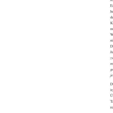
E
h
d
K
m
W
n
D
b
z
m
g
j
D
i
Ü
T
r