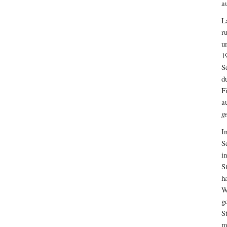
a
L
r
u
1
S
d
F
a
g
I
S
i
S
h
W
g
S
m