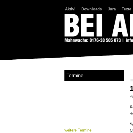
Aktiv!
Downloads
Jura
Texte
Bei Abriss Aufstand
Termine
D
Ve
R
d
W
M
weitere Termine