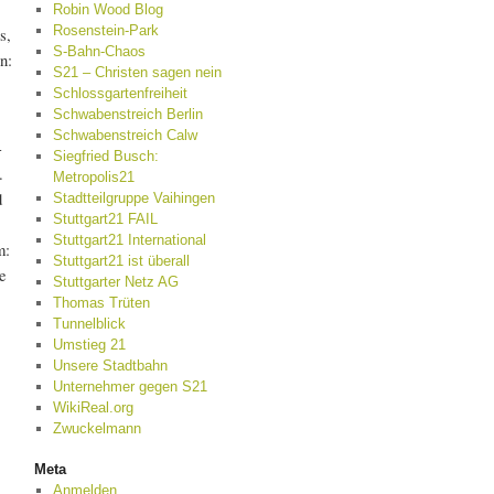
Robin Wood Blog
Rosenstein-Park
s,
S-Bahn-Chaos
n:
S21 – Christen sagen nein
Schlossgartenfreiheit
Schwabenstreich Berlin
Schwabenstreich Calw
-
Siegfried Busch:
.
Metropolis21
d
Stadtteilgruppe Vaihingen
Stuttgart21 FAIL
Stuttgart21 International
m:
Stuttgart21 ist überall
e
Stuttgarter Netz AG
Thomas Trüten
Tunnelblick
Umstieg 21
Unsere Stadtbahn
Unternehmer gegen S21
WikiReal.org
Zwuckelmann
Meta
Anmelden