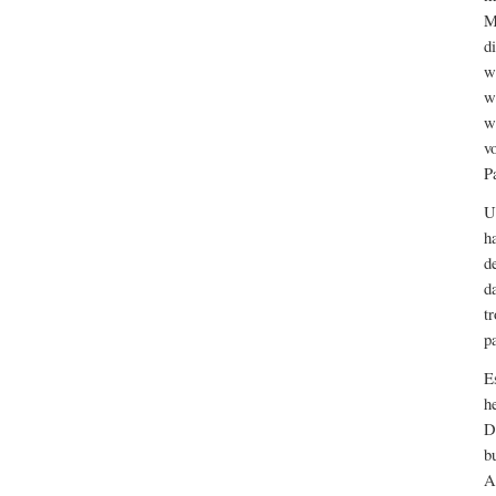
M
d
w
w
w
v
P
U
h
d
d
t
p
E
h
D
b
A