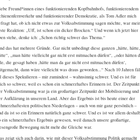
iebe Freund*innen eines funktionierenden Kopfbahnhofs, funktionierendem
chienenfernverkehr und funktionierender Demokratie, als Tom Adler mich
efragt hat, ob ich nicht etwas zur Volksabstimmung sagen möchte, war mei
rste Reaktion: „Uff, ist schon ein dicker Brocken.“ Und wenn ich jetzt hier
ben stehe, denke ich: „Schon richtig schwer das Thema.“
nd das hat mehrere Gründe. Gar nicht unbedingt diese ganzen „hätte, hätte,
ätte“, „man hätte vielleicht gar nicht erst mitmachen dürfen“, „oder hätten d
lle, die gesagt haben ‚hätte man da gar nicht erst mitmachen dürfen‘,
itgemacht, dann wäre vielleicht was draus geworden...“ Nach 10 Jahren fäl
ll dieses Spekulieren – mir zumindest – wahnsinnig schwer. Und es ist für
ich so schwer, weil es schon ein schmerzhaftes Erinnern ist. Der Zeitpunkt
er Volksabstimmung war ja ein großartiger Zeitpunkt der Mobilisierung und
er Aufklärung in unserem Land. Aber das Ergebnis ist bis heute einer der
chmerzhaftesten politischen Niederlagen – auch von mir ganz persönlich –
nd da ist so ein Erinnern natürlich ganz schwer. Und es ist vor allem deshal
o ein schmerzhaftes Ergebnis gewesen, weil danach unsere großartige,
iesengroße Bewegung nicht mehr die Gleiche war.
as zeigt sich auch darin, wie mit dieser Volksabstimmung Politik gemacht