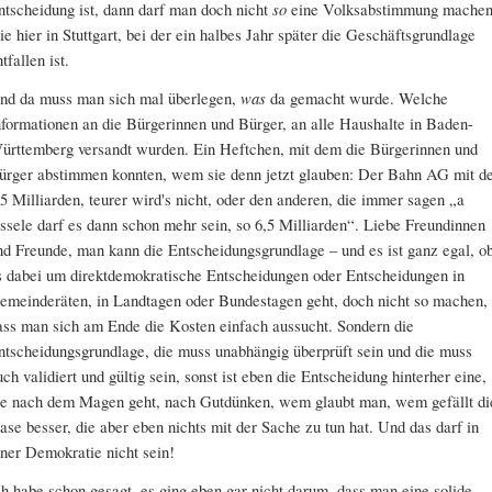
ntscheidung ist, dann darf man doch nicht
so
eine Volksabstimmung machen
ie hier in Stuttgart, bei der ein halbes Jahr später die Geschäftsgrundlage
tfallen ist.
nd da muss man sich mal überlegen,
was
da gemacht wurde. Welche
nformationen an die Bürgerinnen und Bürger, an alle Haushalte in Baden-
ürttemberg versandt wurden. Ein Heftchen, mit dem die Bürgerinnen und
ürger abstimmen konnten, wem sie denn jetzt glauben: Der Bahn AG mit d
,5 Milliarden, teurer wird's nicht, oder den anderen, die immer sagen „a
issele darf es dann schon mehr sein, so 6,5 Milliarden“. Liebe Freundinnen
nd Freunde, man kann die Entscheidungsgrundlage – und es ist ganz egal, o
s dabei um direktdemokratische Entscheidungen oder Entscheidungen in
emeinderäten, in Landtagen oder Bundestagen geht, doch nicht so machen,
ass man sich am Ende die Kosten einfach aussucht. Sondern die
ntscheidungsgrundlage, die muss unabhängig überprüft sein und die muss
uch validiert und gültig sein, sonst ist eben die Entscheidung hinterher eine,
ie nach dem Magen geht, nach Gutdünken, wem glaubt man, wem gefällt di
ase besser, die aber eben nichts mit der Sache zu tun hat. Und das darf in
iner Demokratie nicht sein!
ch habe schon gesagt, es ging eben gar nicht darum, dass man eine solide