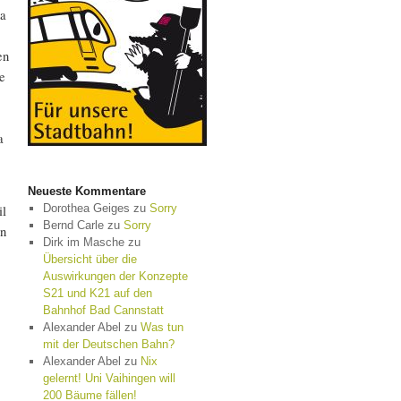
da
en
e
a
Neueste Kommentare
il
Dorothea Geiges
zu
Sorry
Bernd Carle
zu
Sorry
en
Dirk im Masche
zu
Übersicht über die
Auswirkungen der Konzepte
S21 und K21 auf den
Bahnhof Bad Cannstatt
Alexander Abel
zu
Was tun
mit der Deutschen Bahn?
Alexander Abel
zu
Nix
gelernt! Uni Vaihingen will
200 Bäume fällen!