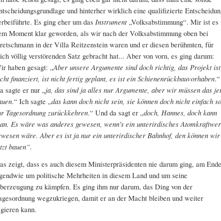
ntscheidungsgrundlage und hinterher wirklich eine qualifizierte Entscheidun
erbeiführte. Es ging eher um das
Instrument
„Volksabstimmung“. Mir ist es 
em Moment klar geworden, als wir nach der Volksabstimmung oben bei
retschmann in der Villa Reitzenstein waren und er diesen berühmten, für
ich völlig verstörenden Satz gebracht hat... Aber von vorn, es ging darum:
ir haben gesagt: „
Aber unsere Argumente sind doch richtig, das Projekt ist
icht finanziert, ist nicht fertig geplant, es ist ein Schienenrückbauvorhaben
.“
a sagte er nur „
ja, das sind ja alles nur Argumente, aber wir müssen das jet
auen
.“ Ich sagte „
das kann doch nicht sein, sie können doch nicht einfach s
ur Tagesordnung zurückkehren
.“ Und da sagt er „
doch, Hannes, doch kann
an. Es wäre was anderes gewesen, wenn's ein unterirdisches Atomkraftwe
ewesen wäre. Aber es ist ja nur ein unterirdischer Bahnhof, den können wir
etzt bauen“.
as zeigt, dass es auch diesem Ministerpräsidenten nie darum ging, am End
rgendwie um politische Mehrheiten in diesem Land und um seine
berzeugung zu kämpfen. Es ging ihm nur darum, das Ding von der
agesordnung wegzukriegen, damit er an der Macht bleiben und weiter
egieren kann.