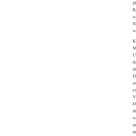
p
K
s
N
v
K
M
U
d
d
D
a
e
V
D
d
v
m
m