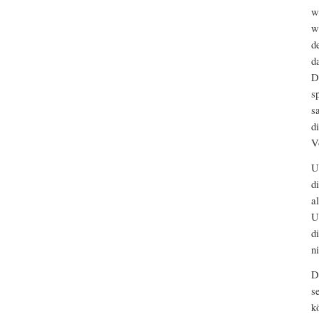
w
w
d
d
D
s
s
d
V
U
d
a
U
d
n
D
s
k