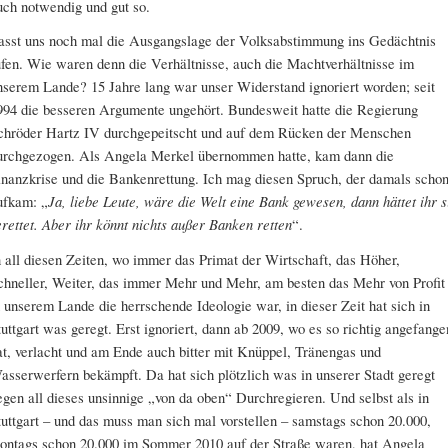
uch notwendig und gut so.
asst uns noch mal die Ausgangslage der Volksabstimmung ins Gedächtnis
ufen. Wie waren denn die Verhältnisse, auch die Machtverhältnisse im
nserem Lande? 15 Jahre lang war unser Widerstand ignoriert worden; seit
994 die besseren Argumente ungehört. Bundesweit hatte die Regierung
chröder Hartz IV durchgepeitscht und auf dem Rücken der Menschen
urchgezogen. Als Angela Merkel übernommen hatte, kam dann die
inanzkrise und die Bankenrettung. Ich mag diesen Spruch, der damals scho
ufkam: „
Ja, liebe Leute, wäre die Welt eine Bank gewesen, dann hättet ihr s
erettet. Aber ihr könnt nichts außer Banken retten
“.
n all diesen Zeiten, wo immer das Primat der Wirtschaft, das Höher,
chneller, Weiter, das immer Mehr und Mehr, am besten das Mehr von Profit
n unserem Lande die herrschende Ideologie war, in dieser Zeit hat sich in
tuttgart was geregt. Erst ignoriert, dann ab 2009, wo es so richtig angefange
at, verlacht und am Ende auch bitter mit Knüppel, Tränengas und
asserwerfern bekämpft. Da hat sich plötzlich was in unserer Stadt geregt
egen all dieses unsinnige „von da oben“ Durchregieren. Und selbst als in
tuttgart – und das muss man sich mal vorstellen – samstags schon 20.000,
ontags schon 20.000 im Sommer 2010 auf der Straße waren, hat Angela