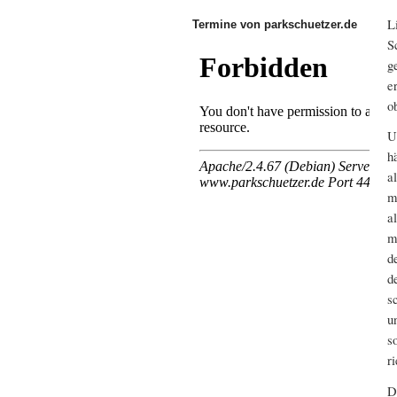
L
Termine von parkschuetzer.de
S
g
e
o
U
h
a
m
a
m
d
d
s
u
s
r
D