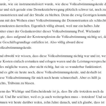
urde, wie sie instrumentalisiert wurde, wie diese Volksabstimmungskeule 
ar und sich gerade eine Demokratiebewegung plötzlich schwer tat, noch zu
emonstrieren und auf der Straße zu bleiben. Denn die ewig Gestrigen konnt
ann mit den Weihen einer Volksabstimmung die Demon­stranten als schlecht
emokraten darstellen. Eigentlich völlig absurd, weil nur ein halbes Jahr
päter einer der Gedankenväter dieser Volksabstimmung Prof. Wielander
agte, dass aufgrund der Kostenexplosion die Volksabstimmung nichtig sei, d
ie Geschäftsgrundlage entfallen ist. Also völlig absurd diese
olksabstimmungskeule.
nd obwohl wir wissen, dass diese Volksabstimmung nichtig war und ist, we
ie Kosten einfach erstunken und erlogen waren und die Leistungsversprech
lles mögliche waren, aber nicht richtig, hat sie so wunderbar funktioniert.
nd es gibt sie heute noch, diese Volksabstimmungskeule, und deshalb ist
iese Volksabstimmung für mich noch heute schmerzhaft. Aber es hilft ja
ichts, Trübsinn zu blasen.
enn das Wichtige und Entscheidende ist ja, dass Ihr alle trotzdem noch da
eid. Und Ihr seid hier, weil es ja auch weitergehen muss – trotzdem! Und so
önnen wir heute darüber reden, zehn Jahre danach, und ich glaube, dass ist