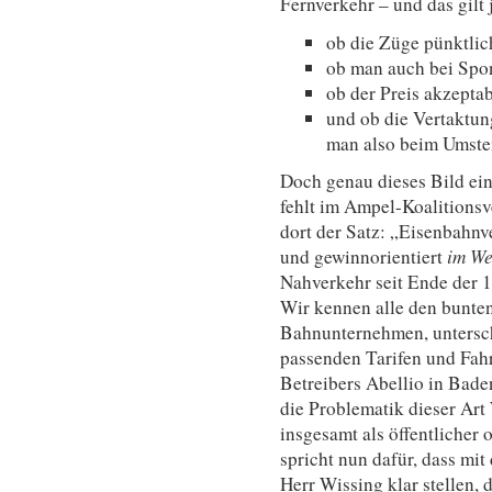
Fernverkehr – und das gilt 
ob die Züge pünktlic
ob man auch bei Spon
ob der Preis akzeptabe
und ob die Vertaktun
man also beim Umstei
Doch genau dieses Bild ei
fehlt im Ampel-Koalitionsve
dort der Satz: „Eisenbahn
und gewinnorientiert
im W
Nahverkehr seit Ende der 19
Wir kennen alle den bunte
Bahnunternehmen, untersch
passenden Tarifen und Fahr
Betreibers Abellio in Bade
die Problematik dieser Art
insgesamt als öffentlicher 
spricht nun dafür, dass mi
Herr Wissing klar stellen,