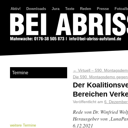
Aktiv!
Downloads
Jura
Texte
Reden
Presse
Fotoal
Bei Abriss Aufstand
←
Virtuell – 590. Montagsdem
Termine
Die 590. Montagsdemo gegen 
Der Koalitionsv
Bereichen Verk
Veröffentlicht am
6. Dezember
Rede von
Dr. Winfried Wolf
Herausgeber von ‚LunaPar
6.12.2021
weitere Termine