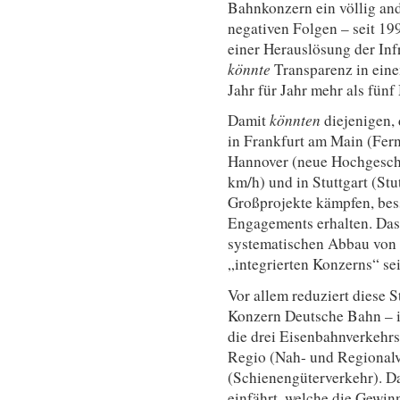
Bahnkonzern ein völlig and
negativen Folgen – seit 1
einer Herauslösung der Inf
könnte
Transparenz in eine
Jahr für Jahr mehr als fünf
Damit
könnten
diejenigen,
in Frankfurt am Main (Fern
Hannover (neue Hochgesch
km/h) und in Stuttgart (Stu
Großprojekte kämpfen, bes
Engagements erhalten. Da
systematischen Abbau von I
„integrierten Konzerns“ sei
Vor allem reduziert diese 
Konzern Deutsche Bahn – in
die drei Eisenbahnverkeh
Regio (Nah- und Regional
(Schienengüterverkehr). D
einfährt, welche die Gewin